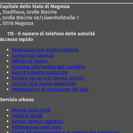
piedi
Capitale dello Stato di Magonza
,
Stadthaus, Große Bleiche
, Große Bleiche 46/Löwenhofstraße 1
, 55116 Magonza
115 - Il numero di telefono delle autorità
Accesso rapido
Organizzazione amministrativa
Comunicati stampa
Offerte di lavoro
Sistema informativo del Consiglio
Gare d'appalto pubbliche
Portale dei servizi (servizi online)
Iscriviti alla nostra newsletter
Impostazioni di protezione dei dati
Servizio urbano
Mappa della città
Hotspot WLAN
Servizi igienici pubblici
Informazioni sugli orari
Guida all'allattamento e al cambio del pannolino