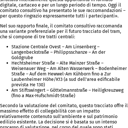
digitale, cartaceo e per un lungo periodo di tempo. Oggi il
comitato consultivo ha presentato le sue raccomandazioni –
per questo ringrazio espressamente tutti i partecipanti».
Nel suo rapporto finale, il comitato consultivo raccomanda
una variante preferenziale per il futuro tracciato del tram,
che si compone di tre tratti centrali:
Stazione Centrale Ovest – Am Linsenberg –
Langenbeckstraße – Philippsschanze – An der
Goldgrube
Hechtsheimer Straße – Alte Mainzer Straße –
Weisenauer Weg – Am Alten Wasserwerk – Bodenheimer
Straße – Auf dem Hewwel-Am Kühborn fino a Zur
Laubenheimer Höhe/K13 (a sud dell’area edificabile
prevista He 130)
Am Stiftswingert – Göttelmannstraße – Heiligkreuzweg
(fino a Max-Hufschmidt-Straße)
Secondo la valutazione del comitato, questo tracciato offre il
massimo effetto di collegabilità con un impatto
relativamente contenuto sull’ambiente e sul patrimonio
edilizio esistente. La decisione si è basata su un intenso
processo di valutazione, nel corso del quale sono stati