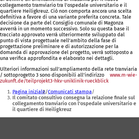
collegamento tramviario tra l’ospedale universitario e il
quartiere Heiligkreuz. Ciò non comporta ancora una scelta
definitiva a favore di una variante preferita concreta. Tale
decisione da parte del Consiglio comunale di Magonza
avverrà in un momento successivo. Solo su questa base il
tracciato approvato verrà ulteriormente sviluppato dal
punto di vista progettuale nell’ambito della fase di
progettazione preliminare e di autorizzazione per la
domanda di approvazione del progetto, verrà sottoposto a
una verifica approfondita e elaborato nei dettagli.
Ulteriori informazioni sull’ampliamento della rete tranviaria
/ sottoprogetto 3 sono disponibili all’indirizzo
www.m-wie-
zukunft.de/teilprojekt3-hkv-uniklinik-rueckblick
(Si
Siete
apre
Pagina iniziale
Comunicati stampa
in
qui:
Il comitato consultivo consegna la relazione finale sul
una
collegamento tranviario con l'ospedale universitario e
nuova
il quartiere di Heiligkreuz
scheda)
Area
dei