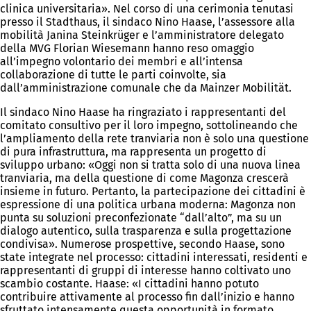
clinica universitaria». Nel corso di una cerimonia tenutasi
presso il Stadthaus, il sindaco Nino Haase, l’assessore alla
mobilità Janina Steinkrüger e l’amministratore delegato
della MVG Florian Wiesemann hanno reso omaggio
all’impegno volontario dei membri e all’intensa
collaborazione di tutte le parti coinvolte, sia
dall’amministrazione comunale che da Mainzer Mobilität.
Il sindaco Nino Haase ha ringraziato i rappresentanti del
comitato consultivo per il loro impegno, sottolineando che
l’ampliamento della rete tranviaria non è solo una questione
di pura infrastruttura, ma rappresenta un progetto di
sviluppo urbano: «Oggi non si tratta solo di una nuova linea
tranviaria, ma della questione di come Magonza crescerà
insieme in futuro. Pertanto, la partecipazione dei cittadini è
espressione di una politica urbana moderna: Magonza non
punta su soluzioni preconfezionate “dall’alto”, ma su un
dialogo autentico, sulla trasparenza e sulla progettazione
condivisa». Numerose prospettive, secondo Haase, sono
state integrate nel processo: cittadini interessati, residenti e
rappresentanti di gruppi di interesse hanno coltivato uno
scambio costante. Haase: «I cittadini hanno potuto
contribuire attivamente al processo fin dall’inizio e hanno
sfruttato intensamente questa opportunità in formato