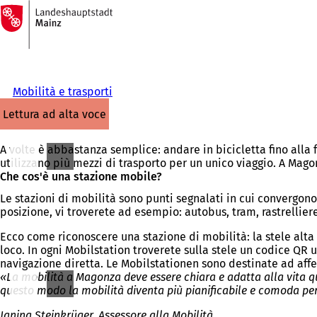
Alla
pagina
Vai al contenuto
iniziale
Mobilità e trasporti
lettura ad alta voce
A volte è abbastanza semplice: andare in bicicletta fino alla 
utilizzano più mezzi di trasporto per un unico viaggio. A Mago
Che cos'è una stazione mobile?
Le stazioni di mobilità sono punti segnalati in cui convergono
posizione, vi troverete ad esempio: autobus, tram, rastrelliere 
Ecco come riconoscere una stazione di mobilità: la stele alta 
loco. In ogni Mobilstation troverete sulla stele un codice QR u
navigazione diretta. Le Mobilstationen sono destinate ad aff
«La mobilità a Magonza deve essere chiara e adatta alla vita quo
questo modo la mobilità diventa più pianificabile e comoda per 
Janina Steinkrüger, Assessore alla Mobilità