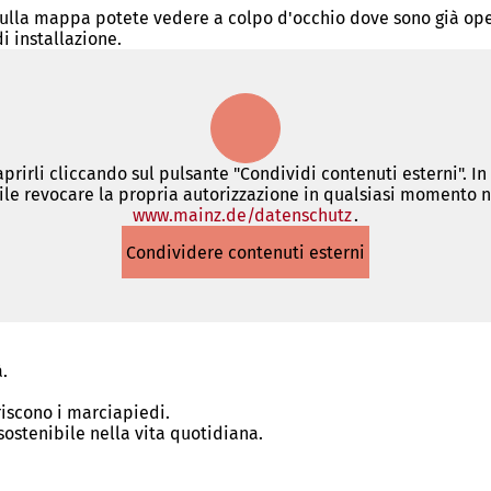
ulla mappa potete vedere a colpo d'occhio dove sono già opera
di installazione.
 aprirli cliccando sul pulsante "Condividi contenuti esterni". I
le revocare la propria autorizzazione in qualsiasi momento ne
www.mainz.de/datenschutz
(Si
.
apre
Condividere contenuti esterni
in
una
nuova
scheda)
.
eriscono i marciapiedi.
ostenibile nella vita quotidiana.