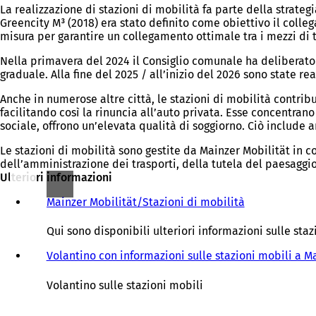
La realizzazione di stazioni di mobilità fa parte della strate
Greencity M³ (2018) era stato definito come obiettivo il coll
misura per garantire un collegamento ottimale tra i mezzi di t
Nella primavera del 2024 il Consiglio comunale ha deliberato
graduale. Alla fine del 2025 / all’inizio del 2026 sono state re
Anche in numerose altre città, le stazioni di mobilità contrib
facilitando così la rinuncia all’auto privata. Esse concentrano
sociale, offrono un’elevata qualità di soggiorno. Ciò include
Le stazioni di mobilità sono gestite da Mainzer Mobilität in
dell’amministrazione dei trasporti, della tutela del paesaggi
Ulteriori informazioni
Mainzer Mobilität/Stazioni di mobilità
(
S
i
Qui sono disponibili ulteriori informazioni sulle staz
a
p
Volantino con informazioni sulle stazioni mobili a 
r
e
Volantino sulle stazioni mobili
i
n