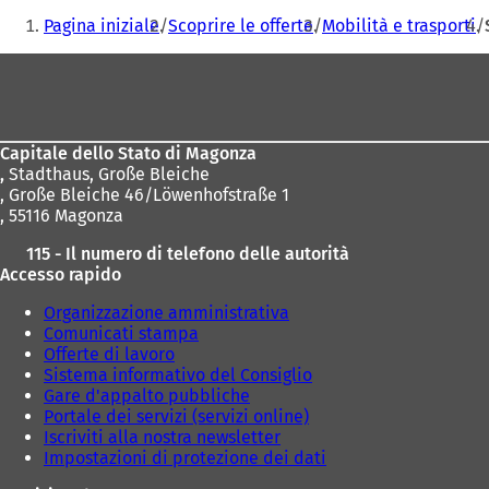
Siete
u
Pagina iniziale
Scoprire le offerte
Mobilità e trasporti
n
qui:
a
Area
n
u
dei
o
piedi
v
Capitale dello Stato di Magonza
a
,
Stadthaus, Große Bleiche
s
, Große Bleiche 46/Löwenhofstraße 1
c
, 55116 Magonza
h
e
115 - Il numero di telefono delle autorità
d
Accesso rapido
a
)
Organizzazione amministrativa
Comunicati stampa
Offerte di lavoro
Sistema informativo del Consiglio
Gare d'appalto pubbliche
Portale dei servizi (servizi online)
Iscriviti alla nostra newsletter
Impostazioni di protezione dei dati