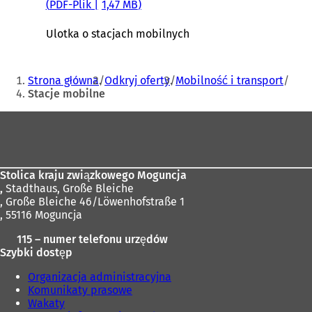
s
PDF
-Plik
1,47 MB
i
ę
Ulotka o stacjach mobilnych
w
n
Jesteś
o
Strona główna
Odkryj oferty
Mobilność i transport
w
tutaj:
Stacje mobilne
e
j
Obszar
k
a
stóp
r
c
Stolica kraju związkowego Moguncja
i
,
Stadthaus, Große Bleiche
e
, Große Bleiche 46/Löwenhofstraße 1
)
, 55116 Moguncja
115 – numer telefonu urzędów
Szybki dostęp
Organizacja administracyjna
Komunikaty prasowe
Wakaty