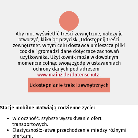
Aby móc wyświetlić treści zewnętrzne, należy je
otworzyć, klikając przycisk „Udostępnij treści
zewnętrzne”. W tym celu dostawca umieszcza pliki
cookie i gromadzi dane dotyczące zachowań
użytkownika. Użytkownik może w dowolnym
momencie cofnąć swoją zgodę w ustawieniach
ochrony danych pod adresem
www.mainz.de/datenschutz
(Otwiera
.
się
Udostępnianie treści zewnętrznych
w
nowej
karcie)
Stacje mobilne ułatwiają codzienne życie:
Widoczność: szybsze wyszukiwanie ofert
transportowych.
Elastyczność: łatwe przechodzenie między różnymi
ofertami.