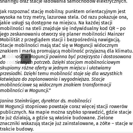
sharingu oraz stacje ładowania samochodów elektrycznych.
Jak rozpoznać stację mobilną: punktem orientacyjnym jest
wysoka na trzy metry, lazurowa stela. Od razu pokazuje ona,
jakie usługi są dostępne na miejscu. Na każdej stacji
mobilności na steli znajduje się indywidualny kod QR – po
jego zeskanowaniu otworzy się planer mobilności Mainzer
Mobilität z przeglądem stacji i bezpośrednią nawigacją.
Stacje mobilności mają stać się w Moguncji widocznym
znakiem i marką promującą mobilność przyjazną dla klimatu.
„Mobilność w Moguncji powinna być przejrzysta i dostosowana
do codziennych potrzeb. Dzięki stacjom mobilnościowym
skupiamy różne oferty w jednym miejscu i ułatwiamy
przesiadki. Dzięki temu mobilność staje się dla wszystkich
łatwiejsza do zaplanowania i wygodniejsza. Stacje
mobilnościowe są widocznym znakiem transformacji
mobilności w Moguncji.”
Janina Steinkrüger, dyrektor ds. mobilności
W Moguncji stopniowo powstaje coraz więcej stacji rowerów
publicznych. Na mapie można szybko sprawdzić, gdzie stacje
te już działają, a gdzie są właśnie budowane. Zielone
znaczniki wskazują stacje już zainstalowane, a żółte – stacje w
trakcie budowy.