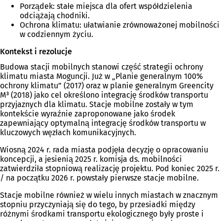
Porządek: stałe miejsca dla ofert współdzielenia
odciążają chodniki.
Ochrona klimatu: ułatwianie zrównoważonej mobilności
w codziennym życiu.
Kontekst i rezolucje
Budowa stacji mobilnych stanowi część strategii ochrony
klimatu miasta Moguncji. Już w „Planie generalnym 100%
ochrony klimatu” (2017) oraz w planie generalnym Greencity
M³ (2018) jako cel określono integrację środków transportu
przyjaznych dla klimatu. Stacje mobilne zostały w tym
kontekście wyraźnie zaproponowane jako środek
zapewniający optymalną integrację środków transportu w
kluczowych węzłach komunikacyjnych.
Wiosną 2024 r. rada miasta podjęła decyzję o opracowaniu
koncepcji, a jesienią 2025 r. komisja ds. mobilności
zatwierdziła stopniową realizację projektu. Pod koniec 2025 r.
/ na początku 2026 r. powstały pierwsze stacje mobilne.
Stacje mobilne również w wielu innych miastach w znacznym
stopniu przyczyniają się do tego, by przesiadki między
różnymi środkami transportu ekologicznego były proste i