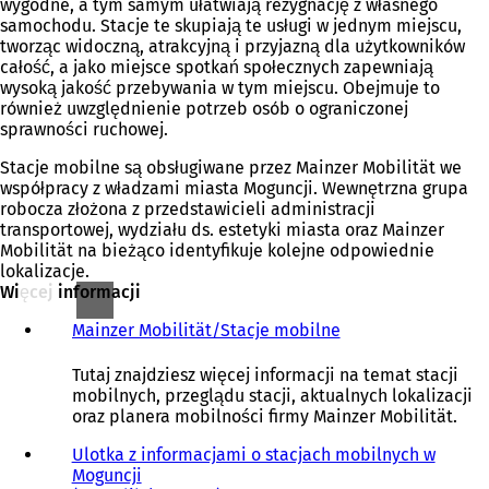
wygodne, a tym samym ułatwiają rezygnację z własnego
samochodu. Stacje te skupiają te usługi w jednym miejscu,
tworząc widoczną, atrakcyjną i przyjazną dla użytkowników
całość, a jako miejsce spotkań społecznych zapewniają
wysoką jakość przebywania w tym miejscu. Obejmuje to
również uwzględnienie potrzeb osób o ograniczonej
sprawności ruchowej.
Stacje mobilne są obsługiwane przez Mainzer Mobilität we
współpracy z władzami miasta Moguncji. Wewnętrzna grupa
robocza złożona z przedstawicieli administracji
transportowej, wydziału ds. estetyki miasta oraz Mainzer
Mobilität na bieżąco identyfikuje kolejne odpowiednie
lokalizacje.
Więcej informacji
Mainzer Mobilität/Stacje mobilne
(
O
t
Tutaj znajdziesz więcej informacji na temat stacji
w
mobilnych, przeglądu stacji, aktualnych lokalizacji
i
oraz planera mobilności firmy Mainzer Mobilität.
e
r
Ulotka z informacjami o stacjach mobilnych w
a
Moguncji