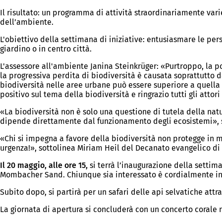
Il risultato: un programma di attività straordinariamente var
dell’ambiente.
L'obiettivo della settimana di iniziative: entusiasmare le per
giardino o in centro città.
L'assessore all'ambiente Janina Steinkrüger: «Purtroppo, la p
la progressiva perdita di biodiversità è causata soprattutto da
biodiversità nelle aree urbane può essere superiore a quella 
positivo sul tema della biodiversità e ringrazio tutti gli atto
«La biodiversità non è solo una questione di tutela della natur
dipende direttamente dal funzionamento degli ecosistemi»,
«Chi si impegna a favore della biodiversità non protegge in m
urgenza!», sottolinea Miriam Heil del Decanato evangelico di
Il 20 maggio, alle ore 15,
si terrà l’inaugurazione della settim
Mombacher Sand. Chiunque sia interessato è cordialmente invi
Subito dopo, si partirà per un safari delle api selvatiche att
La giornata di apertura si concluderà con un concerto corale ne