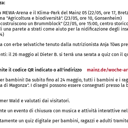
za:
a MEWA-Arena e il Klima-Park del Mainz 05 (22/05, ore 17, Bre
ema "Agricoltura e biodiversità". (23/05, ore 10, Gonsenheim)
 costruiscono un Brummblock" (22/05, ore 15:00, centro storico
i una parete a strati come aiuto per la nidificazione degli ins
4)
ina con erbe selvatiche tenuto dalla nutrizionista Anja Töws pre
ti: il 26 maggio al Dieter B. si terrà una serata a quiz con il 
te il codice QR indicato o all'indirizzo
mainz.de/woche-art
r bambini! Da subito fino al 24 maggio, tutti i bambini e i ragaz
ta di Magonza". I disegni possono essere consegnati presso la 
mer Wald e valutati dai visitatori.
nte un evento di chiusura con musica e attività interattive nel
itamente un quiz digitale per bambini, ragazzi e adulti tramite