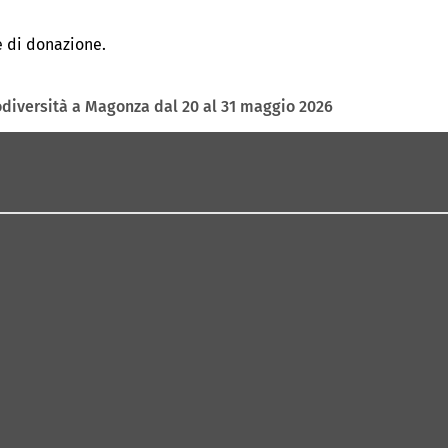
i
re
se di donazione.
a
ova
heda)
diversità a Magonza dal 20 al 31 maggio 2026