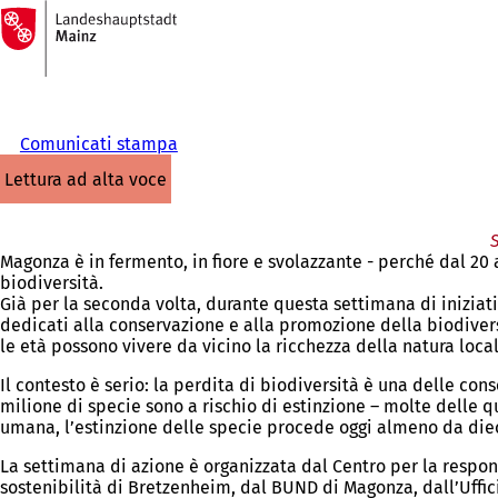
Alla
pagina
Vai al contenuto
iniziale
Comunicati stampa
lettura ad alta voce
Magonza è in fermento, in fiore e svolazzante - perché dal 20 
biodiversità.
Già per la seconda volta, durante questa settimana di iniziat
dedicati alla conservazione e alla promozione della biodiversità
le età possono vivere da vicino la ricchezza della natura loca
Il contesto è serio: la perdita di biodiversità è una delle co
milione di specie sono a rischio di estinzione – molte delle 
umana, l’estinzione delle specie procede oggi almeno da dieci
La settimana di azione è organizzata dal Centro per la respon
sostenibilità di Bretzenheim, dal BUND di Magonza, dall’Uffici