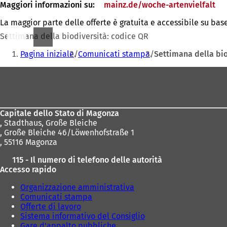
Maggiori informazioni su:
mainz.de/woche-artenvielfalt
(S
ap
La maggior parte delle offerte è gratuita e accessibile su ba
in
un
Settimana della biodiversità: codice QR
nu
Siete
sc
Pagina iniziale
Comunicati stampa
Settimana della bio
qui:
Area
dei
piedi
Capitale dello Stato di Magonza
,
Stadthaus, Große Bleiche
, Große Bleiche 46/Löwenhofstraße 1
, 55116 Magonza
115 - Il numero di telefono delle autorità
Accesso rapido
Organizzazione amministrativa
Comunicati stampa
Offerte di lavoro
Sistema informativo del Consiglio
Gare d'appalto pubbliche