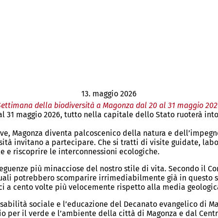
13. maggio 2026
Settimana della biodiversità a Magonza dal 20 al 31 maggio 202
al 31 maggio 2026, tutto nella capitale dello Stato ruoterà in
ive, Magonza diventa palcoscenico della natura e dell’impegno.
 invitano a partecipare. Che si tratti di visite guidate, laborat
le e riscoprire le interconnessioni ecologiche.
nseguenze più minacciose del nostro stile di vita. Secondo il C
quali potrebbero scomparire irrimediabilmente già in questo s
 a cento volte più velocemente rispetto alla media geologica 
sabilità sociale e l’educazione del Decanato evangelico di Mag
o per il verde e l’ambiente della città di Magonza e dal Centr