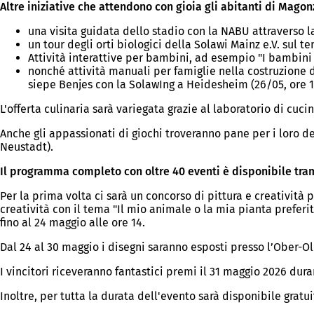
Altre iniziative che attendono con gioia gli abitanti di Magon
una visita guidata dello stadio con la NABU attraverso l
un tour degli orti biologici della Solawi Mainz e.V. sul t
Attività interattive per bambini, ad esempio "I bambini
nonché attività manuali per famiglie nella costruzione d
siepe Benjes con la SolawIng a Heidesheim (26/05, ore 1
L'offerta culinaria sarà variegata grazie al laboratorio di cuc
Anche gli appassionati di giochi troveranno pane per i loro den
Neustadt).
Il programma completo con oltre 40 eventi è disponibile trami
Per la prima volta ci sarà un concorso di pittura e creatività pe
creatività con il tema "Il mio animale o la mia pianta preferi
fino al 24 maggio alle ore 14.
Dal 24 al 30 maggio i disegni saranno esposti presso l’Ober-Ol
I vincitori riceveranno fantastici premi il 31 maggio 2026 dura
Inoltre, per tutta la durata dell'evento sarà disponibile gratu