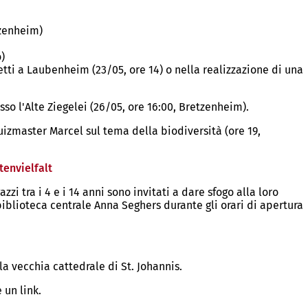
tzenheim)
)
etti a Laubenheim (23/05, ore 14) o nella realizzazione di una
sso l'Alte Ziegelei (26/05, ore 16:00, Bretzenheim).
quizmaster Marcel sul tema della biodiversità (ore 19,
envielfalt
(Si
apre
zi tra i 4 e i 14 anni sono invitati a dare sfogo alla loro
in
biblioteca centrale Anna Seghers durante gli orari di apertura
una
nuova
scheda)
la vecchia cattedrale di St. Johannis.
 un link.