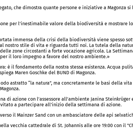
iegato, che dimostra quante persone e iniziative a Magonza si
sone per l'inestimabile valore della biodiversità e mostrare lo
ortata immensa della crisi della biodiversità viene spesso so
l nostro stile di vita e riguarda tutti noi. La tutela della nat
delle zone circostanti a forte vocazione agricola. La Settiman
ri per il loro impegno a favore del nostro ambiente.»
a: è il fondamento della nostra stessa esistenza. Acqua pulita,
 spiega Maren Goschke del BUND di Magonza.
odo astratto “la natura”, ma concretamente le basi della vita 
 Magonza.
ana di azione con l’assessore all’ambiente Janina Steinkrüger e
tato a partecipare all’inizio della settimana di azione.
raverso il Mainzer Sand con un ambasciatore delle api selvatic
lla vecchia cattedrale di St. Johannis alle ore 19:00 con il "C