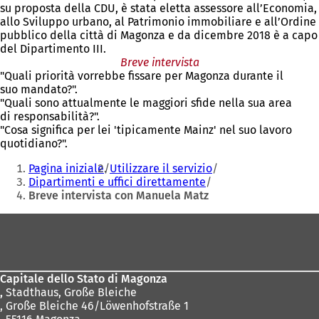
su proposta della CDU, è stata eletta assessore all’Economia,
allo Sviluppo urbano, al Patrimonio immobiliare e all’Ordine
pubblico della città di Magonza e da dicembre 2018 è a capo
del Dipartimento III.
Breve intervista
"Quali priorità vorrebbe fissare per Magonza durante il
suo mandato?".
"Quali sono attualmente le maggiori sfide nella sua area
di responsabilità?".
"Cosa significa per lei 'tipicamente Mainz' nel suo lavoro
quotidiano?".
Siete
Pagina iniziale
Utilizzare il servizio
qui:
Dipartimenti e uffici direttamente
Breve intervista con Manuela Matz
Area
dei
piedi
Capitale dello Stato di Magonza
,
Stadthaus, Große Bleiche
, Große Bleiche 46/Löwenhofstraße 1