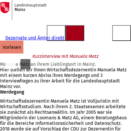
Zur
Startseite
Inhalt anspringen
Dezernate und Ämter direkt
vorlesen
Kurzinterview mit Manuela Matz
Manuela Matz an ihrem Lieblingsort in Mainz.
Hier stellen wir Ihnen Wirtschaftsdezernentin Manuela Matz
mit einem kurzen Abriss ihres Werdegangs und 3
Interviewfragen zu ihrer Arbeit für die Landeshauptstadt
Mainz vor.
Werdegang
Wirtschaftsdezernentin Manuela Matz ist Volljuristin mit
Wirtschaftsstudium. Nach ihrem 2. Staatsexamen arbeitete
sie zunächst als Rechtsanwältin. Im Jahr 2005 war sie
Mitgründerin der Loomans & Matz AG, einem Beratungshaus
für die Bereiche Informationssicherheit und Datenschutz.
2018 wurde sie auf Vorschlag der CDU zur Dezernentin für