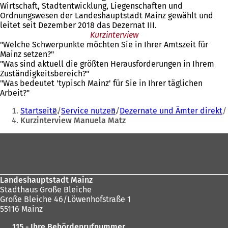
Wirtschaft, Stadtentwicklung, Liegenschaften und
Ordnungswesen der Landeshauptstadt Mainz gewählt und
leitet seit Dezember 2018 das Dezernat III.
Kurzinterview
"Welche Schwerpunkte möchten Sie in Ihrer Amtszeit für
Mainz setzen?"
"Was sind aktuell die größten Herausforderungen in Ihrem
Zuständigkeitsbereich?"
"Was bedeutet 'typisch Mainz' für Sie in Ihrer täglichen
Arbeit?"
Sie
Startseite
Service nutzen
Dezernate und Ämter direkt
befinden
Kurzinterview Manuela Matz
sich
Fußbereich
hier:
Landeshauptstadt Mainz
Stadthaus Große Bleiche
Große Bleiche 46/Löwenhofstraße 1
55116 Mainz
115 - Ihre Behördenrufnummer