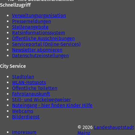
Schnellzugriff
Verwaltungsorganisation
Pressemeldungen
Stellenangebote
Ratsinformationssystem
Öffentliche Ausschreibungen
Serviceportal (Online-Services)
Newsletter abonnieren
Datenschutzeinstellungen
City Service
Stadtplan
WLAN-Hotspots
Öffentliche Toiletten
Fahrplanauskunft
Still- und Wickelwegweiser
Noteingang - hier finden Kinder Hilfe
Webcams
Bilderdienst
© 2026
Landeshauptstadt
Impressum
Mainz