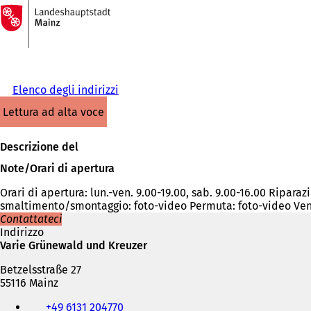
Alla
pagina
Vai al contenuto
iniziale
Elenco degli indirizzi
lettura ad alta voce
Descrizione del
Note/Orari di apertura
Orari di apertura: lun.-ven. 9.00-19.00, sab. 9.00-16.00 Riparaz
smaltimento/smontaggio: foto-video Permuta: foto-video Vend
Contattateci
Indirizzo
Varie Grünewald und Kreuzer
Betzelsstraße 27
55116 Mainz
Telefono,
+49 6131 204770
fax