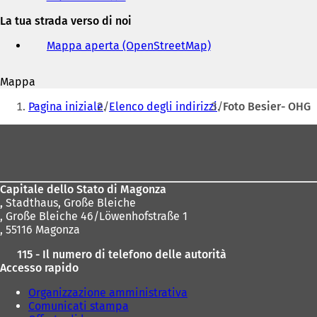
e
La tua strada verso di noi
indirizzo
e-
Mappa aperta (OpenStreetMap)
(
mail
S
i
Mappa
a
Siete
p
Pagina iniziale
Elenco degli indirizzi
Foto Besier- OHG
r
qui:
e
Area
i
dei
n
u
piedi
n
Capitale dello Stato di Magonza
a
,
Stadthaus, Große Bleiche
n
, Große Bleiche 46/Löwenhofstraße 1
u
, 55116 Magonza
o
v
115 - Il numero di telefono delle autorità
a
Accesso rapido
s
c
Organizzazione amministrativa
h
Comunicati stampa
e