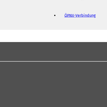
ÖPNV
-Verbindung
(
Ö
f
f
n
e
t
i
n
e
i
n
e
m
n
e
u
e
n
T
a