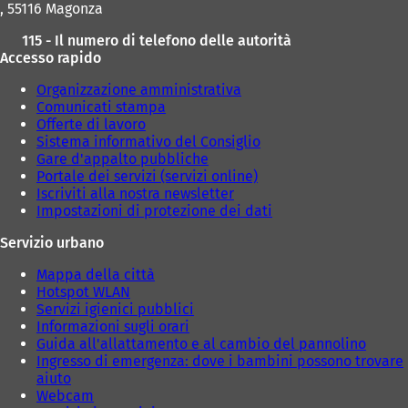
, 55116 Magonza
v
v
a
a
115 - Il numero di telefono delle autorità
s
s
Accesso rapido
c
c
h
h
Organizzazione amministrativa
e
e
Comunicati stampa
d
d
Offerte di lavoro
a
a
Sistema informativo del Consiglio
)
)
Gare d'appalto pubbliche
Portale dei servizi (servizi online)
Iscriviti alla nostra newsletter
Impostazioni di protezione dei dati
Servizio urbano
Mappa della città
Hotspot WLAN
Servizi igienici pubblici
Informazioni sugli orari
Guida all'allattamento e al cambio del pannolino
Ingresso di emergenza: dove i bambini possono trovare
aiuto
Webcam