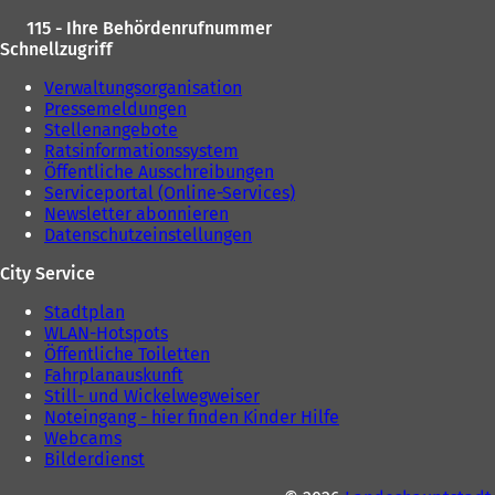
u
e
115 - Ihre Behördenrufnummer
e
n
Schnellzugriff
n
T
T
a
Verwaltungsorganisation
a
b
Pressemeldungen
b
)
Stellenangebote
)
Ratsinformationssystem
Öffentliche Ausschreibungen
Serviceportal (Online-Services)
Newsletter abonnieren
Datenschutzeinstellungen
City Service
Stadtplan
WLAN-Hotspots
Öffentliche Toiletten
Fahrplanauskunft
Still- und Wickelwegweiser
Noteingang - hier finden Kinder Hilfe
Webcams
Bilderdienst