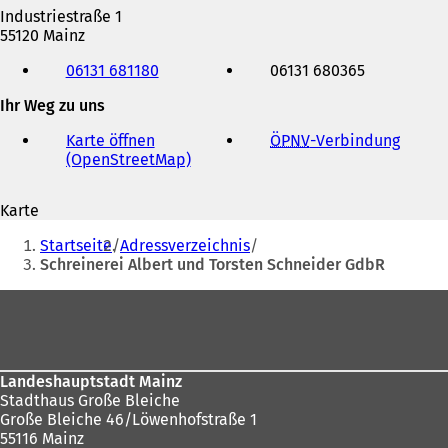
Industriestraße 1
55120 Mainz
Telefon,
06131 681180
06131 680365
Fax
und
Ihr Weg zu uns
E-
Mail-
Karte öffnen
ÖPNV
-Verbindung
(
Adresse
(OpenStreetMap)
(
Ö
Ö
f
f
f
Karte
f
n
Sie
n
e
Startseite
Adressverzeichnis
e
t
befinden
Schreinerei Albert und Torsten Schneider GdbR
t
i
sich
i
n
Fußbereich
n
e
hier:
e
i
i
n
n
e
Landeshauptstadt Mainz
e
m
Stadthaus Große Bleiche
m
n
Große Bleiche 46/Löwenhofstraße 1
n
e
55116 Mainz
e
u