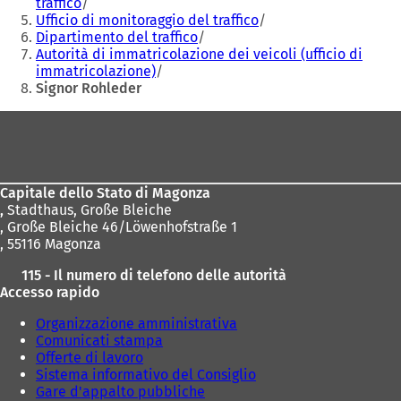
traffico
Ufficio di monitoraggio del traffico
Dipartimento del traffico
Autorità di immatricolazione dei veicoli (ufficio di
immatricolazione)
Signor Rohleder
Area
dei
piedi
Capitale dello Stato di Magonza
,
Stadthaus, Große Bleiche
, Große Bleiche 46/Löwenhofstraße 1
, 55116 Magonza
115 - Il numero di telefono delle autorità
Accesso rapido
Organizzazione amministrativa
Comunicati stampa
Offerte di lavoro
Sistema informativo del Consiglio
Gare d'appalto pubbliche