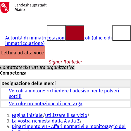
Alla
pagina
Vai al contenuto
iniziale
Autorità di immatricolazione dei veicoli (ufficio di
immatricolazione)
lettura ad alta voce
Signor Rohleder
Contattateci
Struttura organizzativa
Competenza
Designazione delle merci
Veicoli a motore: richiedere l'adesivo per le polveri
sottili
Veicolo: prenotazione di una targa
Siete
Pagina iniziale
Utilizzare il servizio
qui:
La vostra richiesta dalla A alla Z
Dipartimento VII - Affari normativi e monitoraggio del