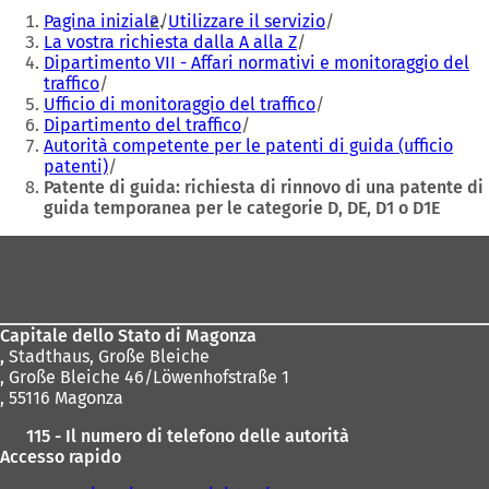
Siete
n
n
Pagina iniziale
Utilizzare il servizio
qui:
a
a
La vostra richiesta dalla A alla Z
n
n
Dipartimento VII - Affari normativi e monitoraggio del
u
u
traffico
o
o
Ufficio di monitoraggio del traffico
v
v
Dipartimento del traffico
a
a
Autorità competente per le patenti di guida (ufficio
s
s
patenti)
c
c
Patente di guida: richiesta di rinnovo di una patente di
h
h
guida temporanea per le categorie D, DE, D1 o D1E
e
e
Area
d
d
a
a
dei
)
)
piedi
Capitale dello Stato di Magonza
,
Stadthaus, Große Bleiche
, Große Bleiche 46/Löwenhofstraße 1
, 55116 Magonza
115 - Il numero di telefono delle autorità
Accesso rapido