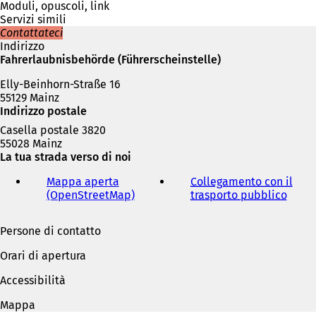
n
Moduli, opuscoli, link
u
Servizi simili
n
Contattateci
a
Indirizzo
n
Fahrerlaubnisbehörde (Führerscheinstelle)
u
Elly-Beinhorn-Straße 16
o
55129 Mainz
v
Indirizzo postale
a
s
Casella postale 3820
c
55028 Mainz
h
La tua strada verso di noi
e
d
Mappa aperta
Collegamento con il
a
(OpenStreetMap)
(
trasporto pubblico
(
)
S
S
i
i
Persone di contatto
a
a
p
p
Orari di apertura
r
r
e
e
Accessibilità
i
i
n
n
Mappa
u
u