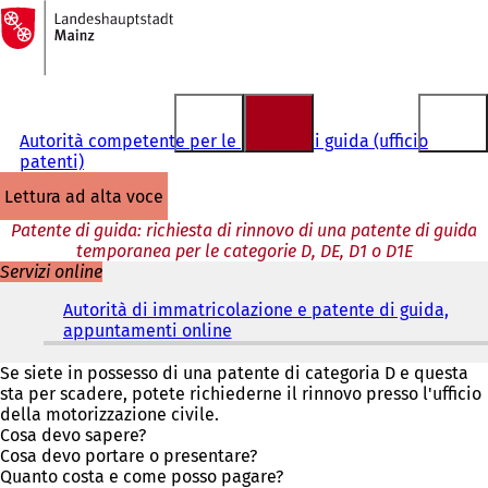
Alla
pagina
Vai al contenuto
iniziale
Autorità competente per le patenti di guida (ufficio
patenti)
lettura ad alta voce
Patente di guida: richiesta di rinnovo di una patente di guida
temporanea per le categorie D, DE, D1 o D1E
Servizi online
Autorità di immatricolazione e patente di guida,
appuntamenti online
(
S
i
Se siete in possesso di una patente di categoria D e questa
a
sta per scadere, potete richiederne il rinnovo presso l'ufficio
p
della motorizzazione civile.
r
Cosa devo sapere?
e
Cosa devo portare o presentare?
i
Quanto costa e come posso pagare?