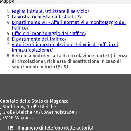
Mappa
u
u
Siete
n
n
Pagina iniziale
Utilizzare il servizio
qui:
a
a
La vostra richiesta dalla A alla Z
n
n
Dipartimento VII - Affari normativi e monitoraggio del
u
u
traffico
o
o
Ufficio di monitoraggio del traffico
v
v
Dipartimento del traffico
a
a
Autorità di immatricolazione dei veicoli (ufficio di
s
s
immatricolazione)
c
c
Veicolo a motore: carta di circolazione parte I (licenza
h
h
di circolazione), richiesta di sostituzione in caso di
e
e
smarrimento o furto (BUS)
d
d
Area
a
a
)
)
dei
piedi
Capitale dello Stato di Magonza
,
Stadthaus, Große Bleiche
, Große Bleiche 46/Löwenhofstraße 1
, 55116 Magonza
115 - Il numero di telefono delle autorità