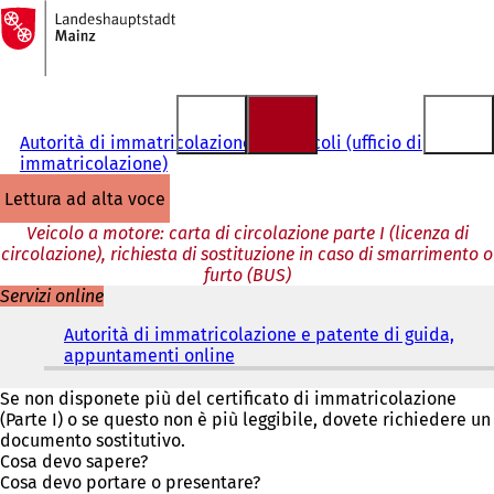
Alla
pagina
Vai al contenuto
iniziale
Autorità di immatricolazione dei veicoli (ufficio di
immatricolazione)
lettura ad alta voce
Veicolo a motore: carta di circolazione parte I (licenza di
circolazione), richiesta di sostituzione in caso di smarrimento o
furto (BUS)
Servizi online
Autorità di immatricolazione e patente di guida,
appuntamenti online
(
S
i
Se non disponete più del certificato di immatricolazione
a
(Parte I) o se questo non è più leggibile, dovete richiedere un
p
documento sostitutivo.
r
Cosa devo sapere?
e
Cosa devo portare o presentare?