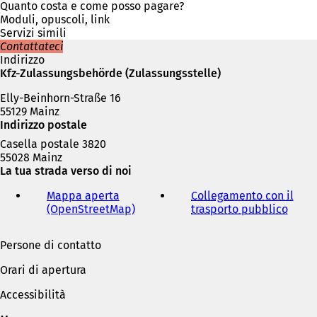
i
Quanto costa e come posso pagare?
n
Moduli, opuscoli, link
u
Servizi simili
n
Contattateci
a
Indirizzo
n
Kfz-Zulassungsbehörde (Zulassungsstelle)
u
Elly-Beinhorn-Straße 16
o
55129 Mainz
v
Indirizzo postale
a
s
Casella postale 3820
c
55028 Mainz
h
La tua strada verso di noi
e
d
Mappa aperta
Collegamento con il
a
(OpenStreetMap)
(
trasporto pubblico
(
)
S
S
i
i
Persone di contatto
a
a
p
p
Orari di apertura
r
r
e
e
Accessibilità
i
i
n
n