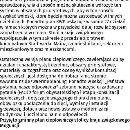
sprawdzone, w jaki sposób można skutecznie wdrożyć ten
system w obszarach priorytetowych, aby w ten sposób
uzyskać wnioski, które będzie można zastosować w innych
dzielnicach. Ponadto plan KWP wskazuje w sumie 27 działań,
w ramach których można w przyszłości dalej rozwijać system
zaopatrzenia w ciepło. Stolica kraju związkowego
współpracuje w tym zakresie z przedsiębiorstwem
komunalnym Stadtwerke Mainz, rzemieślnikami, sektorem
mieszkaniowym oraz mieszkańcami.
Ostateczna wersja planu ciepłowniczego, zawierająca opisy
działań i charakterystyk dzielnic, obszary priorytetowe,
materiały kartograficzne oraz ocenę wyników konsultacji
społecznych, jest dostępna do pobrania na stronie
www.mainz.de/waermeplanung. Ponadto w sekcji „Państwa
pytania, nasze odpowiedzi” zebrano najczęściej zadawane
pytania (FAQ) z forum obywatelskiego i etapu konsultacji
społecznych, dotyczące wiążącego charakteru planu,
obowiązku podłączenia do sieci, wymiany instalacji
grzewczej, dotacji oraz nowej ustawy o modernizacji
budynków, i udzielono na nie odpowiedzi.
Przyjęto gminny plan ciepłowniczy stolicy kraju związkowego
Moguncji