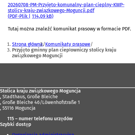
20260708-PM-Przyjęto-komunalny-plan-cieplny-KWP-
stolicy-kraju-związkowego-Moguncji.pdf
PDF
-Plik
114,09 kB
Tutaj można znaleźć komunikat prasowy w formacie PDF.
Jesteś
Strona główna
Komunikaty prasowe
tutaj:
Przyjęto gminny plan ciepłowniczy stolicy kraju
związkowego Moguncji
Obszar
stóp
Stolica kraju związkowego Moguncja
,
Stadthaus, Große Bleiche
, Große Bleiche 46/Löwenhofstraße 1
, 55116 Moguncja
115 – numer telefonu urzędów
Szybki dostęp
Organizacja administracyjna