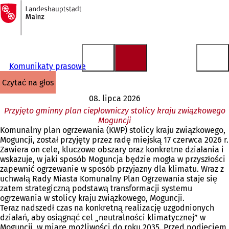
Do
strony
Przejdź do treści
głównej
Komunikaty prasowe
czytać na głos
08. lipca 2026
Przyjęto gminny plan ciepłowniczy stolicy kraju związkowego
Moguncji
Komunalny plan ogrzewania (KWP) stolicy kraju związkowego,
Moguncji, został przyjęty przez radę miejską 17 czerwca 2026 r.
Zawiera on cele, kluczowe obszary oraz konkretne działania i
wskazuje, w jaki sposób Moguncja będzie mogła w przyszłości
zapewnić ogrzewanie w sposób przyjazny dla klimatu. Wraz z
uchwałą Rady Miasta Komunalny Plan Ogrzewania staje się
zatem strategiczną podstawą transformacji systemu
ogrzewania w stolicy kraju związkowego, Moguncji.
Teraz nadszedł czas na konkretną realizację uzgodnionych
działań, aby osiągnąć cel „neutralności klimatycznej” w
Moguncji, w miarę możliwości do roku 2035. Przed podjęciem