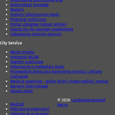
Komunikaty prasowe
Wakaty
System informacyjny Rady
Przetargi publiczne
Portal usługowy (usługi online)
Zapisz się do naszego newslettera
Ustawienia ochrony danych
City Service
Mapa miasta
Hotspoty WLAN
Toalety publiczne
Informacje o rozkładzie jazdy
Przewodnik dotyczący karmienia piersią i zmiany
pieluszek
Wejście awaryjne - gdzie dzieci mogą znaleźć pomoc
Kamery internetowe
Serwis zdjęć
© 2026
Landeshauptstadt
Nadruk
Mainz
Polityka prywatności
Deklaracja w sprawie