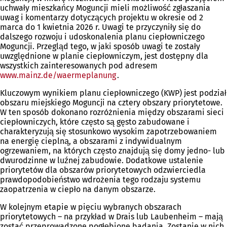
uchwały mieszkańcy Moguncji mieli możliwość zgłaszania
uwag i komentarzy dotyczących projektu w okresie od 2
marca do 1 kwietnia 2026 r. Uwagi te przyczyniły się do
dalszego rozwoju i udoskonalenia planu ciepłowniczego
Moguncji. Przegląd tego, w jaki sposób uwagi te zostały
uwzględnione w planie ciepłowniczym, jest dostępny dla
wszystkich zainteresowanych pod adresem
www.mainz.de/waermeplanung
(Otwiera
.
się
Kluczowym wynikiem planu ciepłowniczego (KWP) jest podział
w
obszaru miejskiego Moguncji na cztery obszary priorytetowe.
nowej
W ten sposób dokonano rozróżnienia między obszarami sieci
karcie)
ciepłowniczych, które często są gęsto zabudowane i
charakteryzują się stosunkowo wysokim zapotrzebowaniem
na energię cieplną, a obszarami z indywidualnym
ogrzewaniem, na których często znajdują się domy jedno- lub
dwurodzinne w luźnej zabudowie. Dodatkowe ustalenie
priorytetów dla obszarów priorytetowych odzwierciedla
prawdopodobieństwo wdrożenia tego rodzaju systemu
zaopatrzenia w ciepło na danym obszarze.
W kolejnym etapie w pięciu wybranych obszarach
priorytetowych – na przykład w Drais lub Laubenheim – mają
zostać przeprowadzone pogłębione badania. Zostanie w nich