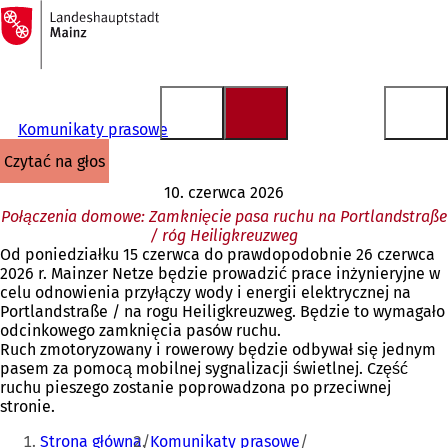
Do
strony
Przejdź do treści
głównej
Komunikaty prasowe
czytać na głos
10. czerwca 2026
Połączenia domowe: Zamknięcie pasa ruchu na Portlandstraße
/ róg Heiligkreuzweg
Od poniedziałku 15 czerwca do prawdopodobnie 26 czerwca
2026 r. Mainzer Netze będzie prowadzić prace inżynieryjne w
celu odnowienia przyłączy wody i energii elektrycznej na
Portlandstraße / na rogu Heiligkreuzweg. Będzie to wymagało
odcinkowego zamknięcia pasów ruchu.
Ruch zmotoryzowany i rowerowy będzie odbywał się jednym
pasem za pomocą mobilnej sygnalizacji świetlnej. Część
ruchu pieszego zostanie poprowadzona po przeciwnej
stronie.
Jesteś
Strona główna
Komunikaty prasowe