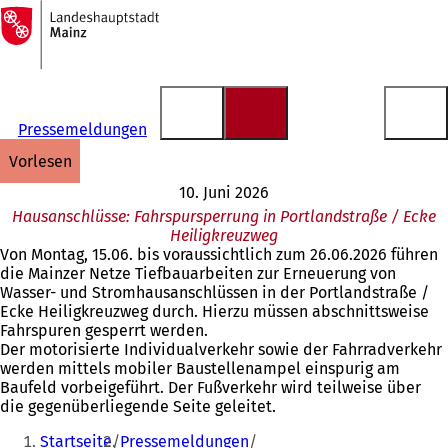
Zur
Startseite
Inhalt anspringen
Pressemeldungen
vorlesen
10. Juni 2026
Hausanschlüsse: Fahrspursperrung in Portlandstraße / Ecke
Heiligkreuzweg
Von Montag, 15.06. bis voraussichtlich zum 26.06.2026 führen
die Mainzer Netze Tiefbauarbeiten zur Erneuerung von
Wasser- und Stromhausanschlüssen in der Portlandstraße /
Ecke Heiligkreuzweg durch. Hierzu müssen abschnittsweise
Fahrspuren gesperrt werden.
Der motorisierte Individualverkehr sowie der Fahrradverkehr
werden mittels mobiler Baustellenampel einspurig am
Baufeld vorbeigeführt. Der Fußverkehr wird teilweise über
die gegenüberliegende Seite geleitet.
Sie
Startseite
Pressemeldungen