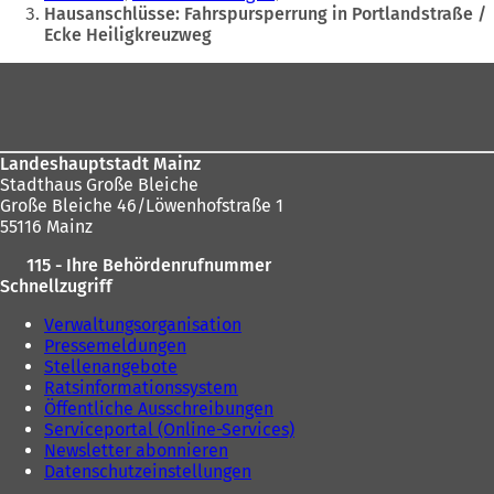
befinden
Hausanschlüsse: Fahrspursperrung in Portlandstraße /
Ecke Heiligkreuzweg
sich
hier:
Fußbereich
Landeshauptstadt Mainz
Stadthaus Große Bleiche
Große Bleiche 46/Löwenhofstraße 1
55116 Mainz
115 - Ihre Behördenrufnummer
Schnellzugriff
Verwaltungsorganisation
Pressemeldungen
Stellenangebote
Ratsinformationssystem
Öffentliche Ausschreibungen
Serviceportal (Online-Services)
Newsletter abonnieren
Datenschutzeinstellungen