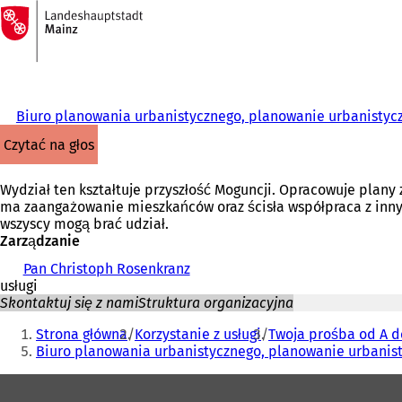
Do
strony
Przejdź do treści
głównej
Biuro planowania urbanistycznego, planowanie urbanistyc
czytać na głos
Wydział ten kształtuje przyszłość Moguncji. Opracowuje plan
ma zaangażowanie mieszkańców oraz ścisła współpraca z innym
wszyscy mogą brać udział.
Zarządzanie
Pan Christoph Rosenkranz
usługi
Skontaktuj się z nami
Struktura organizacyjna
Jesteś
Strona główna
Korzystanie z usługi
Twoja prośba od A d
tutaj:
Biuro planowania urbanistycznego, planowanie urbanis
Obszar