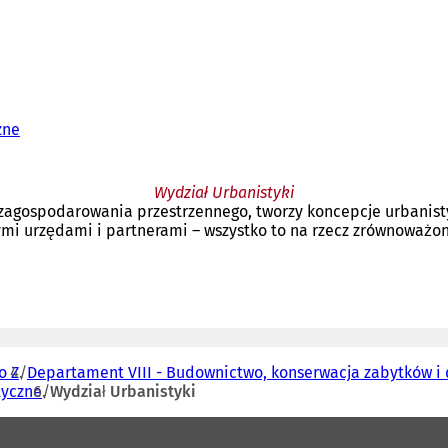
zne
Wydział Urbanistyki
y zagospodarowania przestrzennego, tworzy koncepcje urbanist
i urzędami i partnerami – wszystko to na rzecz zrównoważone
o Z
Departament VIII - Budownictwo, konserwacja zabytków i 
tyczne
Wydział Urbanistyki