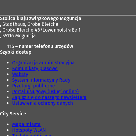
stóp
Stolica kraju związkowego Moguncja
,
Stadthaus, Große Bleiche
, Große Bleiche 46/Löwenhofstraße 1
, 55116 Moguncja
115 – numer telefonu urzędów
Szybki dostęp
Organizacja administracyjna
Komunikaty prasowe
Wakaty
System informacyjny Rady
Przetargi publiczne
Portal usługowy (usługi online)
Zapisz się do naszego newslettera
Ustawienia ochrony danych
City Service
Mapa miasta
Hotspoty WLAN
Toalety publiczne