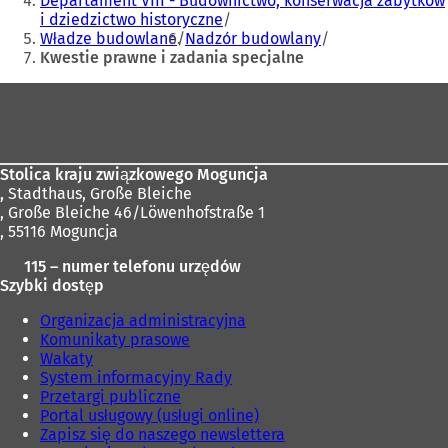
Departament VIII - Budownictwo, konserwacja zabytków
i dziedzictwo historyczne
Władze budowlane
Nadzór budowlany
Kwestie prawne i zadania specjalne
Obszar
stóp
Stolica kraju związkowego Moguncja
,
Stadthaus, Große Bleiche
, Große Bleiche 46/Löwenhofstraße 1
, 55116 Moguncja
115 – numer telefonu urzędów
Szybki dostęp
Organizacja administracyjna
Komunikaty prasowe
Wakaty
System informacyjny Rady
Przetargi publiczne
Portal usługowy (usługi online)
Zapisz się do naszego newslettera