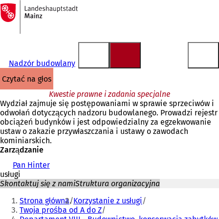
Do
strony
Przejdź do treści
głównej
Nadzór budowlany
czytać na głos
Kwestie prawne i zadania specjalne
Wydział zajmuje się postępowaniami w sprawie sprzeciwów i
odwołań dotyczących nadzoru budowlanego. Prowadzi rejestr
obciążeń budynków i jest odpowiedzialny za egzekwowanie
ustaw o zakazie przywłaszczania i ustawy o zawodach
kominiarskich.
Zarządzanie
Pan Hinter
usługi
Skontaktuj się z nami
Struktura organizacyjna
Jesteś
Strona główna
Korzystanie z usługi
tutaj:
Twoja prośba od A do Z