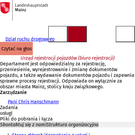
Do
strony
Przejdź do treści
głównej
Dział ruchu drogowego
czytać na głos
Urząd rejestracji pojazdów (biuro rejestracji)
Departament jest odpowiedzialny za rejestrację,
przeniesienie, wyrejestrowanie i zmianę dokumentów
pojazdu, a także wydawanie dokumentów pojazdu i zapewnia
sprawne procesy rejestracji. Odpowiada on wyłącznie za
obszar miasta Mainz, stolicy kraju związkowego.
Zarządzanie
Pani Chris Hanschmann
Zadania
usługi
Pliki do pobrania i łącza
Skontaktuj się z nami
Struktura organizacyjna
Jesteś