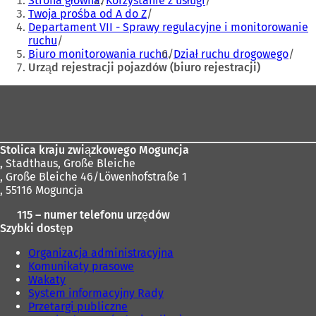
Strona główna
Korzystanie z usługi
tutaj:
Twoja prośba od A do Z
Departament VII - Sprawy regulacyjne i monitorowanie
ruchu
Biuro monitorowania ruchu
Dział ruchu drogowego
Urząd rejestracji pojazdów (biuro rejestracji)
Obszar
stóp
Stolica kraju związkowego Moguncja
,
Stadthaus, Große Bleiche
, Große Bleiche 46/Löwenhofstraße 1
, 55116 Moguncja
115 – numer telefonu urzędów
Szybki dostęp
Organizacja administracyjna
Komunikaty prasowe
Wakaty
System informacyjny Rady
Przetargi publiczne