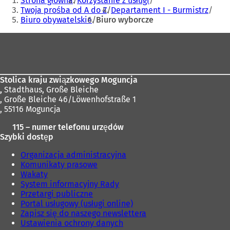
Strona główna
Korzystanie z usługi
tutaj:
Twoja prośba od A do Z
Departament I - Burmistrz
Biuro obywatelskie
Biuro wyborcze
Obszar
stóp
Stolica kraju związkowego Moguncja
,
Stadthaus, Große Bleiche
, Große Bleiche 46/Löwenhofstraße 1
, 55116 Moguncja
115 – numer telefonu urzędów
Szybki dostęp
Organizacja administracyjna
Komunikaty prasowe
Wakaty
System informacyjny Rady
Przetargi publiczne
Portal usługowy (usługi online)
Zapisz się do naszego newslettera
Ustawienia ochrony danych