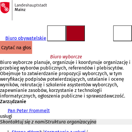
Do
strony
Przejdź do treści
głównej
Biuro obywatelskie
czytać na głos
Biuro wyborcze
Biuro wyborcze planuje, organizuje i koordynuje organizację i
przebieg wyborów publicznych, referendów i plebiscytów.
Obejmuje to zatwierdzanie propozycji wyborczych, w tym
weryfikację podpisów potwierdzających, ustalanie i ocenę
wyników, rekrutację i szkolenie asystentów wyborczych,
zapewnianie zasobów, korzystanie z technologii
informatycznych, ogłoszenia publiczne i sprawozdawczość.
Zarządzanie
Pan Peter Frommelt
usługi
Skontaktuj się z nami
Struktura organizacyjna
Jesteś