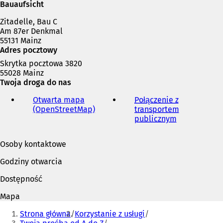
w
Bauaufsicht
n
Zitadelle, Bau C
o
Am 87er Denkmal
w
55131 Mainz
e
Adres pocztowy
j
k
Skrytka pocztowa 3820
a
55028 Mainz
r
Twoja droga do nas
c
i
Otwarta mapa
Połączenie z
e
(OpenStreetMap)
(
transportem
)
O
publicznym
(
t
O
w
t
Osoby kontaktowe
i
w
e
i
Godziny otwarcia
r
e
a
r
Dostępność
s
a
i
s
Mapa
ę
i
Jesteś
w
ę
Strona główna
Korzystanie z usługi
tutaj:
n
w