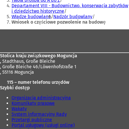
Twoja prośba od A do Z
o
n
Departament VIII - Budownictwo, konserwacja zabytków
w
o
i dziedzictwo historyczne
e
w
Władze budowlane
Nadzór budowlany
j
e
Wniosek o częściowe pozwolenie na budowę
k
j
Obszar
a
k
r
a
stóp
c
r
i
c
e
i
Stolica kraju związkowego Moguncja
)
e
,
Stadthaus, Große Bleiche
)
, Große Bleiche 46/Löwenhofstraße 1
, 55116 Moguncja
115 – numer telefonu urzędów
Szybki dostęp
Organizacja administracyjna
Komunikaty prasowe
Wakaty
System informacyjny Rady
Przetargi publiczne
Portal usługowy (usługi online)