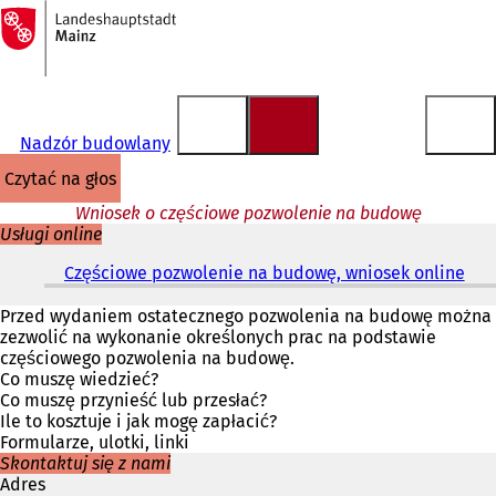
Do
strony
Przejdź do treści
głównej
Nadzór budowlany
czytać na głos
Wniosek o częściowe pozwolenie na budowę
Usługi online
Częściowe pozwolenie na budowę, wniosek online
(
O
t
Przed wydaniem ostatecznego pozwolenia na budowę można
w
zezwolić na wykonanie określonych prac na podstawie
i
częściowego pozwolenia na budowę.
e
Co muszę wiedzieć?
r
Co muszę przynieść lub przesłać?
a
Ile to kosztuje i jak mogę zapłacić?
s
Formularze, ulotki, linki
i
Skontaktuj się z nami
ę
Adres