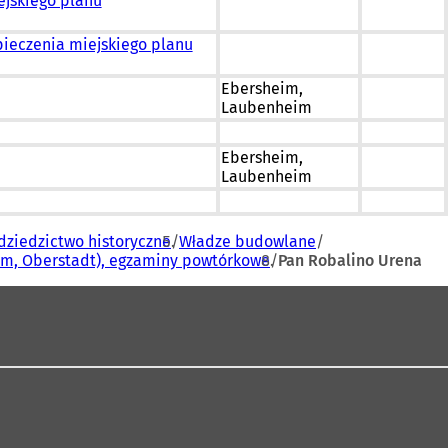
ejskiego planu
ieczenia miejskiego planu
Ebersheim,
Laubenheim
Ebersheim,
Laubenheim
dziedzictwo historyczne
Władze budowlane
eim, Oberstadt), egzaminy powtórkowe
Pan Robalino Urena