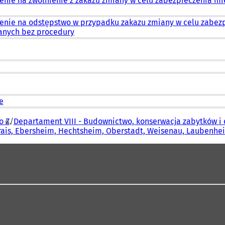
enie na zwolnienie z zakazu zmiany w celu zabezpieczenia mi
enie na odstępstwo w przypadku zakazu zmiany w celu zabezp
anych bez procedury
e
o Z
Departament VIII - Budownictwo, konserwacja zabytków i 
Drais, Ebersheim, Hechtsheim, Oberstadt, Weisenau, Laubenh