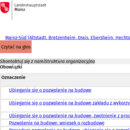
Do
strony
Przejdź do treści
głównej
Mainz-Süd (Altstadt, Bretzenheim, Drais, Ebersheim, Hech
czytać na głos
Skontaktuj się z nami
Struktura organizacyjna
Obowiązki
Oznaczenie
Ubieganie się o pozwolenie na budowę
Ubieganie się o pozwolenie na budowę zakładu z wykorz
Ubieganie się o pozwolenie na budowę, zwolnienie z pr
Pozwolenie na budowę, wniosek o rozbudowę