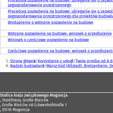
Procedura pozwolenia na budowę, ubieganie się o zezwol
zagospodarowania przestrzennego
Procedura pozwolenia na budowę, ubieganie się o zezwol
zagospodarowania przestrzennego dla projektów budowl
Wystąpienie o wstępne pozwolenie na budowę
Wstępne pozwolenie na budowę, wniosek o przedłużenie
Wniosek o częściowe pozwolenie na budowę
Częściowe pozwolenie na budowę, wniosek o przedłużeni
Jesteś
Strona główna
Korzystanie z usługi
Twoja prośba od A d
tutaj:
Nadzór budowlany
Mainz-Süd (Altstadt, Bretzenheim, 
Obszar
stóp
Stolica kraju związkowego Moguncja
,
Stadthaus, Große Bleiche
, Große Bleiche 46/Löwenhofstraße 1
, 55116 Moguncja