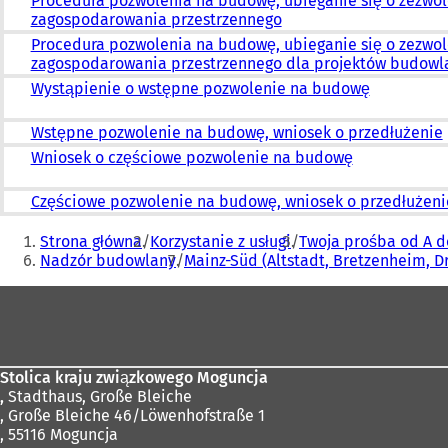
Procedura pozwolenia na budowę, ubieganie się o zezwol
zagospodarowania przestrzennego
Procedura pozwolenia na budowę, ubieganie się o zezwol
zagospodarowania przestrzennego dla projektów budowl
Wystąpienie o wstępne pozwolenie na budowę
Wstępne pozwolenie na budowę, wniosek o przedłużenie
Wniosek o częściowe pozwolenie na budowę
Częściowe pozwolenie na budowę, wniosek o przedłużeni
Jesteś
Strona główna
Korzystanie z usługi
Twoja prośba od A d
tutaj:
Nadzór budowlany
Mainz-Süd (Altstadt, Bretzenheim, 
Obszar
stóp
Stolica kraju związkowego Moguncja
,
Stadthaus, Große Bleiche
, Große Bleiche 46/Löwenhofstraße 1
, 55116 Moguncja