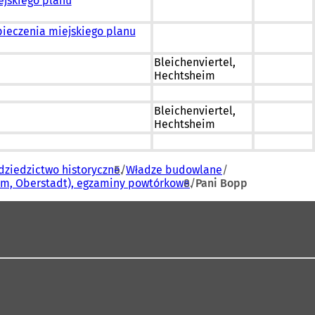
ejskiego planu
ieczenia miejskiego planu
Bleichenviertel,
Hechtsheim
Bleichenviertel,
Hechtsheim
dziedzictwo historyczne
Władze budowlane
eim, Oberstadt), egzaminy powtórkowe
Pani Bopp