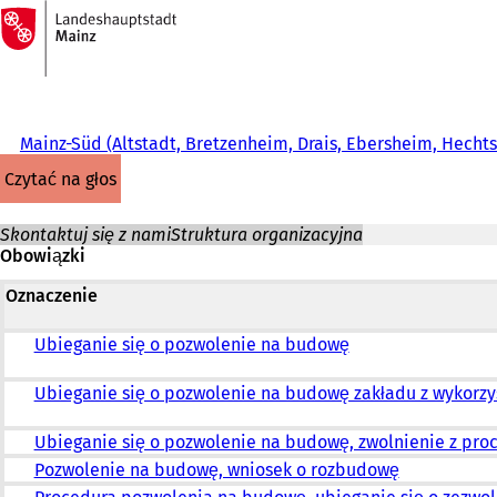
Do
strony
Przejdź do treści
głównej
Mainz-Süd (Altstadt, Bretzenheim, Drais, Ebersheim, Hech
czytać na głos
Skontaktuj się z nami
Struktura organizacyjna
Obowiązki
Oznaczenie
Ubieganie się o pozwolenie na budowę
Ubieganie się o pozwolenie na budowę zakładu z wykorz
Ubieganie się o pozwolenie na budowę, zwolnienie z pr
Pozwolenie na budowę, wniosek o rozbudowę