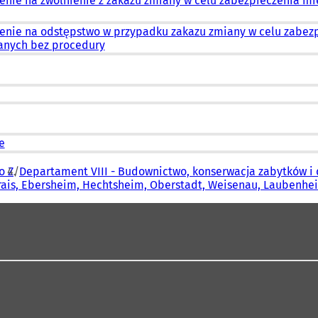
enie na zwolnienie z zakazu zmiany w celu zabezpieczenia mi
enie na odstępstwo w przypadku zakazu zmiany w celu zabezp
anych bez procedury
e
o Z
Departament VIII - Budownictwo, konserwacja zabytków i 
Drais, Ebersheim, Hechtsheim, Oberstadt, Weisenau, Laubenh