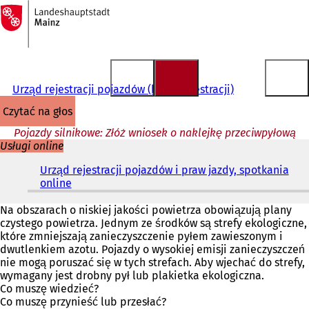
Do
strony
Przejdź do treści
głównej
Urząd rejestracji pojazdów (biuro rejestracji)
czytać na głos
Pojazdy silnikowe: Złóż wniosek o naklejkę przeciwpyłową
Usługi online
Urząd rejestracji pojazdów i praw jazdy, spotkania
online
(
O
t
Na obszarach o niskiej jakości powietrza obowiązują plany
w
czystego powietrza. Jednym ze środków są strefy ekologiczne,
i
które zmniejszają zanieczyszczenie pyłem zawieszonym i
e
dwutlenkiem azotu. Pojazdy o wysokiej emisji zanieczyszczeń
r
nie mogą poruszać się w tych strefach. Aby wjechać do strefy,
a
wymagany jest drobny pył lub plakietka ekologiczna.
s
Co muszę wiedzieć?
i
Co muszę przynieść lub przesłać?