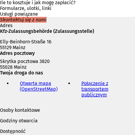
ę
Ile to kosztuje i jak mogę zapłacić?
w
Formularze, ulotki, linki
n
Usługi powiązane
o
Skontaktuj się z nami
w
Adres
e
Kfz-Zulassungsbehörde (Zulassungsstelle)
j
Elly-Beinhorn-Straße 16
k
55129 Mainz
a
Adres pocztowy
r
c
Skrytka pocztowa 3820
i
55028 Mainz
e
Twoja droga do nas
)
Otwarta mapa
Połączenie z
(OpenStreetMap)
(
transportem
O
publicznym
(
t
O
w
t
Osoby kontaktowe
i
w
e
i
Godziny otwarcia
r
e
a
r
Dostępność
s
a