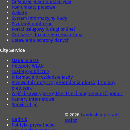
Organizacja administracyjna
Komunikaty prasowe
Wakaty
System informacyjny Rady
Przetargi publiczne
Portal usługowy (usługi online)
Zapisz się do naszego newslettera
Ustawienia ochrony danych
City Service
Mapa miasta
Hotspoty WLAN
Toalety publiczne
Informacje o rozkładzie jazdy
Przewodnik dotyczący karmienia piersią i zmiany
pieluszek
Wejście awaryjne - gdzie dzieci mogą znaleźć pomoc
Kamery internetowe
Serwis zdjęć
© 2026
Landeshauptstadt
Nadruk
Mainz
Polityka prywatności