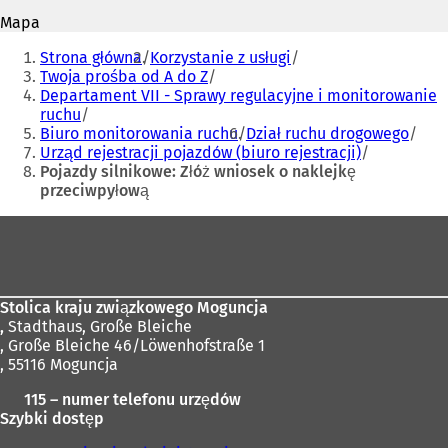
i
s
Mapa
ę
i
Jesteś
w
ę
Strona główna
Korzystanie z usługi
tutaj:
n
w
Twoja prośba od A do Z
o
n
Departament VII - Sprawy regulacyjne i monitorowanie
w
o
ruchu
e
w
Biuro monitorowania ruchu
Dział ruchu drogowego
j
e
Urząd rejestracji pojazdów (biuro rejestracji)
k
j
Pojazdy silnikowe: Złóż wniosek o naklejkę
a
k
przeciwpyłową
r
a
Obszar
c
r
i
c
stóp
e
i
)
e
)
Stolica kraju związkowego Moguncja
,
Stadthaus, Große Bleiche
, Große Bleiche 46/Löwenhofstraße 1
, 55116 Moguncja
115 – numer telefonu urzędów
Szybki dostęp