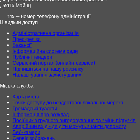
в
в
, 55116 Майнц
і
і
й
й
115 — номер телефону адміністрації
в
в
Швидкий доступ
к
к
л
л
Адміністративна організація
а
а
Прес-релізи
д
д
Вакансії
ц
ц
Інформаційна система ради
і
і
Публічні тендери
)
)
Сервісний портал (онлайн-сервіси)
Підпишіться на нашу розсилку
Налаштування захисту даних
Міська служба
Карта міста
Точки доступу до бездротової локальної мережі
Громадські туалети
Інформація про розклад
Посібник з грудного вигодовування та зміни підгузків
Аварійний вхід - де діти можуть знайти допомогу
Веб-камери
Сервіс зображень