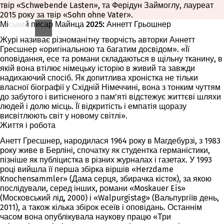
твір «Schwebende Lasten», та Ферідун Займоглу, лауреат
2015 року за твір «Sohn ohne Vater».
Міський писар Майнца 2025: Аннетт Грьошнер
Журі називає різноманітну творчість авторки Аннетт
Гресшнер «оригінальною та багатим досвідом». «Її
оповідання, есе та романи складаються в щільну тканину, в
якій вона втілює німецьку історію в живий та завжди
надихаючий спосіб. Як допитлива хроністка не тільки
власної біографії у Східній Німеччині, вона з тонким чуттям
до забутого і витісненого з пам'яті відстежує життєві шляхи
людей і долю місць. Її відкритість і емпатія щоразу
висвітлюють світ у новому світлі».
Життя і робота
Анетт Гресшнер, народилася 1964 року в Магдебурзі, з 1983
року живе в Берліні, спочатку як студентка германістики,
пізніше як публіцистка в різних журналах і газетах. У 1993
році вийшла її перша збірка віршів «Herzdame
Knochensammler» (Дама серця, збирачка кісток), за якою
послідували, серед інших, романи «Moskauer Eis»
(Московський лід, 2000) і «Walpurgistag» (Вальпургіїв день,
2011), а також кілька збірок есеїв і оповідань. Останнім
часом вона опублікувала наукову працю «Три