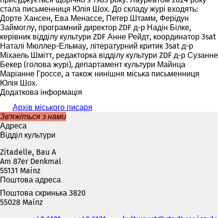
стала письменниця Юлія Шох. До складу журі входять:
Дорте Хансен, Ева Менассе, Петер Штамм, Ферідун
Займоглу, програмний директор ZDF д-р Надін Білке,
керівник відділу культури ZDF Анне Рейдт, координатор 3sat
Наталі Мюллер-Ельмау, літературний критик 3sat д-р
Міхаель Шмітт, редакторка відділу культури ZDF д-р Сузанне
Бекер (голова журі), департамент культури Майнца
Маріанне Гроссе, а також нинішня міська письменниця
Юлія Шох.
Додаткова інформація
Архів міського писаря
Зв'яжіться з нами
Адреса
Відділ культури
Zitadelle, Bau A
Am 87er Denkmal
55131 Mainz
Поштова адреса
Поштова скринька 3820
55028 Mainz
Телефон,