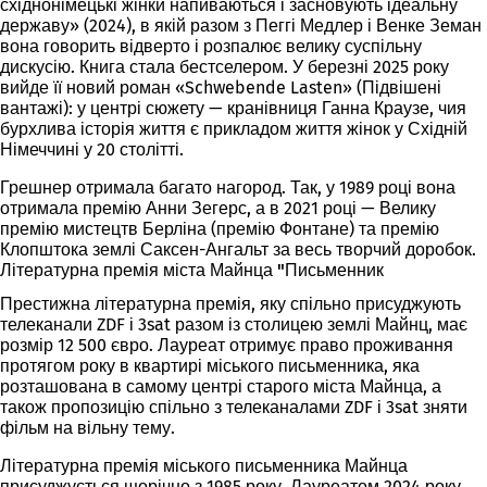
східнонімецькі жінки напиваються і засновують ідеальну
державу» (2024), в якій разом з Пеггі Медлер і Венке Земан
вона говорить відверто і розпалює велику суспільну
дискусію. Книга стала бестселером. У березні 2025 року
вийде її новий роман «Schwebende Lasten» (Підвішені
вантажі): у центрі сюжету — кранівниця Ганна Краузе, чия
бурхлива історія життя є прикладом життя жінок у Східній
Німеччині у 20 столітті.
Грешнер отримала багато нагород. Так, у 1989 році вона
отримала премію Анни Зегерс, а в 2021 році — Велику
премію мистецтв Берліна (премію Фонтане) та премію
Клопштока землі Саксен-Ангальт за весь творчий доробок.
Літературна премія міста Майнца "Письменник
Престижна літературна премія, яку спільно присуджують
телеканали ZDF і 3sat разом із столицею землі Майнц, має
розмір 12 500 євро. Лауреат отримує право проживання
протягом року в квартирі міського письменника, яка
розташована в самому центрі старого міста Майнца, а
також пропозицію спільно з телеканалами ZDF і 3sat зняти
фільм на вільну тему.
Літературна премія міського письменника Майнца
присуджується щорічно з 1985 року. Лауреатом 2024 року