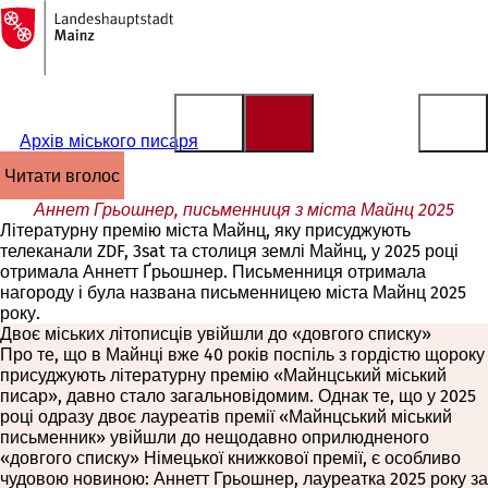
На
головну
Перейти до змісту
сторінку
Архів міського писаря
читати вголос
Аннет Грьошнер, письменниця з міста Майнц 2025
Літературну премію міста Майнц, яку присуджують
телеканали ZDF, 3sat та столиця землі Майнц, у 2025 році
отримала Аннетт Ґрьошнер. Письменниця отримала
нагороду і була названа письменницею міста Майнц 2025
року.
Двоє міських літописців увійшли до «довгого списку»
Про те, що в Майнці вже 40 років поспіль з гордістю щороку
присуджують літературну премію «Майнцський міський
писар», давно стало загальновідомим. Однак те, що у 2025
році одразу двоє лауреатів премії «Майнцський міський
письменник» увійшли до нещодавно оприлюдненого
«довгого списку» Німецької книжкової премії, є особливо
чудовою новиною: Аннетт Грьошнер, лауреатка 2025 року за