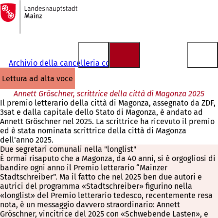
Alla
pagina
Vai al contenuto
iniziale
Archivio della cancelleria comunale
lettura ad alta voce
Annett Gröschner, scrittrice della città di Magonza 2025
Il premio letterario della città di Magonza, assegnato da ZDF,
3sat e dalla capitale dello Stato di Magonza, è andato ad
Annett Gröschner nel 2025. La scrittrice ha ricevuto il premio
ed è stata nominata scrittrice della città di Magonza
dell'anno 2025.
Due segretari comunali nella "longlist"
È ormai risaputo che a Magonza, da 40 anni, si è orgogliosi di
bandire ogni anno il Premio letterario “Mainzer
Stadtschreiber”. Ma il fatto che nel 2025 ben due autori e
autrici del programma «Stadtschreiber» figurino nella
«longlist» del Premio letterario tedesco, recentemente resa
nota, è un messaggio davvero straordinario: Annett
Gröschner, vincitrice del 2025 con «Schwebende Lasten», e