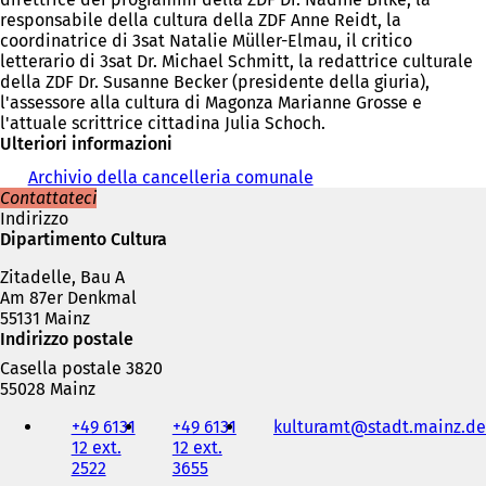
responsabile della cultura della ZDF Anne Reidt, la
coordinatrice di 3sat Natalie Müller-Elmau, il critico
letterario di 3sat Dr. Michael Schmitt, la redattrice culturale
della ZDF Dr. Susanne Becker (presidente della giuria),
l'assessore alla cultura di Magonza Marianne Grosse e
l'attuale scrittrice cittadina Julia Schoch.
Ulteriori informazioni
Archivio della cancelleria comunale
Contattateci
Indirizzo
Dipartimento Cultura
Zitadelle, Bau A
Am 87er Denkmal
55131 Mainz
Indirizzo postale
Casella postale 3820
55028 Mainz
Telefono,
+49 6131
+49 6131
kulturamt
stadt.mainz
de
fax
12 ext.
12 ext.
e
2522
3655
indirizzo