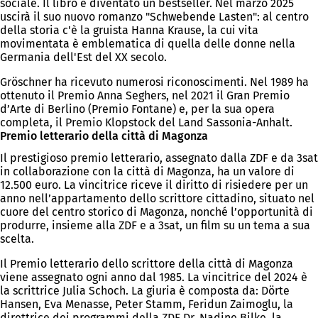
sociale. Il libro è diventato un bestseller. Nel marzo 2025
uscirà il suo nuovo romanzo "Schwebende Lasten": al centro
della storia c'è la gruista Hanna Krause, la cui vita
movimentata è emblematica di quella delle donne nella
Germania dell'Est del XX secolo.
Gröschner ha ricevuto numerosi riconoscimenti. Nel 1989 ha
ottenuto il Premio Anna Seghers, nel 2021 il Gran Premio
d’Arte di Berlino (Premio Fontane) e, per la sua opera
completa, il Premio Klopstock del Land Sassonia-Anhalt.
Premio letterario della città di Magonza
Il prestigioso premio letterario, assegnato dalla ZDF e da 3sat
in collaborazione con la città di Magonza, ha un valore di
12.500 euro. La vincitrice riceve il diritto di risiedere per un
anno nell’appartamento dello scrittore cittadino, situato nel
cuore del centro storico di Magonza, nonché l’opportunità di
produrre, insieme alla ZDF e a 3sat, un film su un tema a sua
scelta.
Il Premio letterario dello scrittore della città di Magonza
viene assegnato ogni anno dal 1985. La vincitrice del 2024 è
la scrittrice Julia Schoch. La giuria è composta da: Dörte
Hansen, Eva Menasse, Peter Stamm, Feridun Zaimoglu, la
direttrice dei programmi della ZDF Dr. Nadine Bilke, la