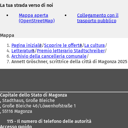
e-
La tua strada verso di noi
mail
Mappa aperta
Collegamento con il
(OpenStreetMap)
(
trasporto pubblico
(
S
S
i
i
Mappa
a
a
Siete
p
p
Pagina iniziale
Scoprire le offerte
La cultura
r
r
qui:
Letteratura
Premio letterario Stadtschreiber
e
e
Archivio della cancelleria comunale
i
i
Annett Gröschner, scrittrice della città di Magonza 2025
n
n
u
u
Area
n
n
dei
a
a
n
n
piedi
u
u
Capitale dello Stato di Magonza
o
o
,
Stadthaus, Große Bleiche
v
v
, Große Bleiche 46/Löwenhofstraße 1
a
a
, 55116 Magonza
s
s
c
c
115 - Il numero di telefono delle autorità
h
h
Accesso rapido