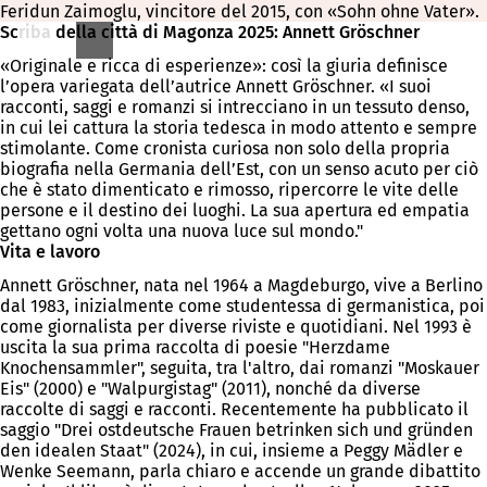
Feridun Zaimoglu, vincitore del 2015, con «Sohn ohne Vater».
Scriba della città di Magonza 2025: Annett Gröschner
«Originale e ricca di esperienze»: così la giuria definisce
l’opera variegata dell’autrice Annett Gröschner. «I suoi
racconti, saggi e romanzi si intrecciano in un tessuto denso,
in cui lei cattura la storia tedesca in modo attento e sempre
stimolante. Come cronista curiosa non solo della propria
biografia nella Germania dell’Est, con un senso acuto per ciò
che è stato dimenticato e rimosso, ripercorre le vite delle
persone e il destino dei luoghi. La sua apertura ed empatia
gettano ogni volta una nuova luce sul mondo."
Vita e lavoro
Annett Gröschner, nata nel 1964 a Magdeburgo, vive a Berlino
dal 1983, inizialmente come studentessa di germanistica, poi
come giornalista per diverse riviste e quotidiani. Nel 1993 è
uscita la sua prima raccolta di poesie "Herzdame
Knochensammler", seguita, tra l'altro, dai romanzi "Moskauer
Eis" (2000) e "Walpurgistag" (2011), nonché da diverse
raccolte di saggi e racconti. Recentemente ha pubblicato il
saggio "Drei ostdeutsche Frauen betrinken sich und gründen
den idealen Staat" (2024), in cui, insieme a Peggy Mädler e
Wenke Seemann, parla chiaro e accende un grande dibattito