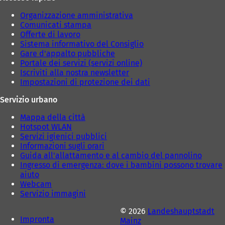
e
e
d
d
Organizzazione amministrativa
a
a
Comunicati stampa
)
)
Offerte di lavoro
Sistema informativo del Consiglio
Gare d'appalto pubbliche
Portale dei servizi (servizi online)
Iscriviti alla nostra newsletter
Impostazioni di protezione dei dati
Servizio urbano
Mappa della città
Hotspot WLAN
Servizi igienici pubblici
Informazioni sugli orari
Guida all'allattamento e al cambio del pannolino
Ingresso di emergenza: dove i bambini possono trovare
aiuto
Webcam
Servizio immagini
© 2026
Landeshauptstadt
Impronta
Mainz