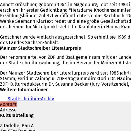
Annett Gröschner, geboren 1964 in Magdeburg, lebt seit 1983 i
erschien ihr erster Gedichtband "Herzdame Knochensammler",
Erzählungsbände. Zuletzt veröffentlichte sie das Sachbuch "
Wenke Seemann Klartext redet und eine große Gesellschaftsdi
erscheinen: Im Mittelpunkt steht die Kranfahrerin Hanna Krau
Gröschner wurde vielfach ausgezeichnet. So erhielt sie 1989 
des Landes Sachsen-Anhalt.
Mainzer Stadtschreiber Literaturpreis
Der renommierte, von ZDF und 3sat gemeinsam mit der Landesha
der Stadtschreiberwohnung, die im Herzen der Mainzer Altsta
Der Mainzer Stadtschreiber Literaturpreis wird seit 1985 jährl
Stamm, Feridun Zaimoglu, ZDF-Programmdirektorin Dr. Nadine B
ZDF-Kulturredakteurin Dr. Susanne Becker (Jury-Vorsitzende),
Weitere Informationen
Stadtschreiber-Archiv
Kontakt
Adresse
Kulturabteilung
Zitadelle, Bau A