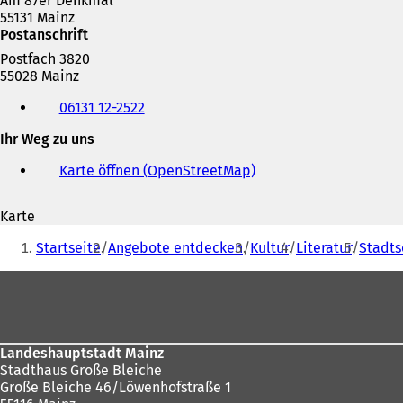
Am 87er Denkmal
55131 Mainz
Postanschrift
Postfach 3820
55028 Mainz
Telefon,
06131 12-2522
Fax
und
Ihr Weg zu uns
E-
Mail-
Karte öffnen (OpenStreetMap)
(
Adresse
Ö
f
Karte
f
Sie
n
Startseite
Angebote entdecken
Kultur
Literatur
Stadts
e
befinden
t
Fußbereich
sich
i
n
hier:
e
i
Landeshauptstadt Mainz
n
Stadthaus Große Bleiche
e
Große Bleiche 46/Löwenhofstraße 1
m