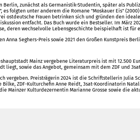
n Berlin, zunächst als Germanistik-Studentin, später als Publi
 es folgten unter anderem die Romane "Moskauer Eis" (2000) 
Drei ostdeutsche Frauen betrinken sich und gründen den ideal
skussion entfacht. Das Buch wurde ein Bestseller. Im März 2
se, deren wechselvolle Lebensgeschichte beispielhaft ist für
den Anna Seghers-Preis sowie 2021 den Großen Kunstpreis Berli
uptstadt Mainz vergebene Literaturpreis ist mit 12.500 Euro d
dt liegt, sowie das Angebot, gemeinsam mit dem ZDF und 3sat
ich vergeben. Preisträgerin 2024 ist die Schriftstellerin Julia
ilke, ZDF-Kulturchefin Anne Reidt, 3sat-Koordinatorin Natalie
 die Mainzer Kulturdezernentin Marianne Grosse sowie die aktu