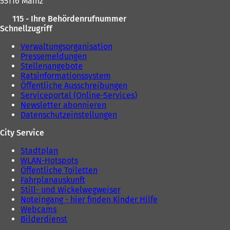
55116 Mainz
n
e
115 - Ihre Behördenrufnummer
u
Schnellzugriff
e
n
Verwaltungsorganisation
T
Pressemeldungen
a
Stellenangebote
b
Ratsinformationssystem
)
Öffentliche Ausschreibungen
Serviceportal (Online-Services)
Newsletter abonnieren
Datenschutzeinstellungen
City Service
Stadtplan
WLAN-Hotspots
Öffentliche Toiletten
Fahrplanauskunft
Still- und Wickelwegweiser
Noteingang - hier finden Kinder Hilfe
Webcams
Bilderdienst