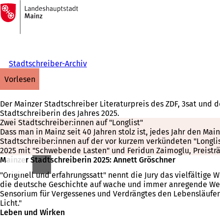
Zur
Startseite
Inhalt anspringen
Stadtschreiber-Archiv
vorlesen
Der Mainzer Stadtschreiber Literaturpreis des ZDF, 3sat und 
Stadtschreiberin des Jahres 2025.
Zwei Stadtschreiber:innen auf "Longlist"
Dass man in Mainz seit 40 Jahren stolz ist, jedes Jahr den Ma
Stadtschreiber:innen auf der vor kurzem verkündeten "Longlis
2025 mit "Schwebende Lasten" und Feridun Zaimoglu, Preisträg
Mainzer Stadtschreiberin 2025: Annett Gröschner
"Originell und erfahrungssatt" nennt die Jury das vielfältig
die deutsche Geschichte auf wache und immer anregende Weise
Sensorium für Vergessenes und Verdrängtes den Lebensläufen
Licht."
Leben und Wirken