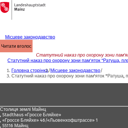
На
головну
Перейти до змісту
сторінку
Місцеве законодавство
читати вголос
Статутний наказ про охорону зони пам'ят
Статутний наказ про охорону зони пам'яток "Ратуша, пло
Ти
Головна сторінка
Місцеве законодавство
тут:
Статутний наказ про охорону зони пам'яток "Ратуша, п
Зона
для
ніг
Столиця землі Майнц
,
Stadthaus «Гроссе Бляйхе»
, «Гроссе Бляйхе» 46/«Льовенхофштрассе» 1
, 55116 Майнц