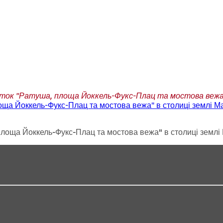
ок "Ратуша, площа Йоккель-Фукс-Плац та мостова вежа" в 
ща Йоккель-Фукс-Плац та мостова вежа" в столиці землі Май
лоща Йоккель-Фукс-Плац та мостова вежа" в столиці землі М