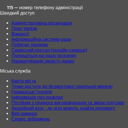
115 — номер телефону адміністрації
Швидкий доступ
Адміністративна організація
Прес-релізи
Вакансії
Інформаційна система ради
Публічні тендери
Сервісний портал (онлайн-сервіси)
Підпишіться на нашу розсилку
Налаштування захисту даних
Міська служба
Карта міста
Точки доступу до бездротової локальної мережі
Громадські туалети
Інформація про розклад
Посібник з грудного вигодовування та зміни підгузків
Аварійний вхід - де діти можуть знайти допомогу
Веб-камери
Сервіс зображень