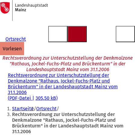
Zur
Startseite
Inhalt anspringen
Ortsrecht
vorlesen
Rechtsverordnung zur Unterschutzstellung der Denkmalzone
"Rathaus, Jockel-Fuchs-Platz und Brückenturm" in der
Landeshauptstadt Mainz vom 31.1.2006
Rechtsverordnung zur Unterschutzstellung der
Denkmalzone "Rathaus, Jockel-Fuchs-Platz und
Brückenturm" in der Landeshauptstadt Mainz vom
31.1.2006
PDF
-Datei
305,50 kB
Sie
Startseite
Ortsrecht
befinden
Rechtsverordnung zur Unterschutzstellung der
Denkmalzone "Rathaus, Jockel-Fuchs-Platz und
sich
Brückenturm" in der Landeshauptstadt Mainz vom
hier:
31.1.2006