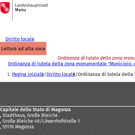
Alla
pagina
Vai al contenuto
iniziale
Diritto locale
lettura ad alta voce
Ordinanza di tutela della zona monu
Ordinanza di tutela della zona monumentale "Municipio, p
Siete
Pagina iniziale
Diritto locale
Ordinanza di tutela della
qui:
Area
dei
piedi
Capitale dello Stato di Magonza
,
Stadthaus, Große Bleiche
, Große Bleiche 46/Löwenhofstraße 1
, 55116 Magonza