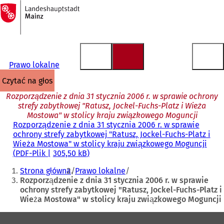
Do
strony
Przejdź do treści
głównej
Prawo lokalne
czytać na głos
Rozporządzenie z dnia 31 stycznia 2006 r. w sprawie ochrony
strefy zabytkowej "Ratusz, Jockel-Fuchs-Platz i Wieża
Mostowa" w stolicy kraju związkowego Moguncji
Rozporządzenie z dnia 31 stycznia 2006 r. w sprawie
ochrony strefy zabytkowej "Ratusz, Jockel-Fuchs-Platz i
Wieża Mostowa" w stolicy kraju związkowego Moguncji
PDF
-Plik
305,50 kB
Jesteś
Strona główna
Prawo lokalne
tutaj:
Rozporządzenie z dnia 31 stycznia 2006 r. w sprawie
ochrony strefy zabytkowej "Ratusz, Jockel-Fuchs-Platz i
Wieża Mostowa" w stolicy kraju związkowego Moguncji
Obszar