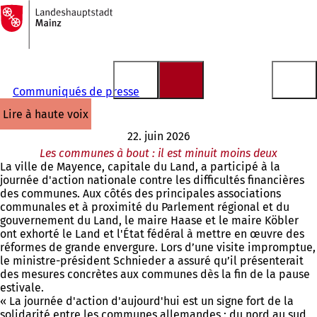
Vers
la
Accéder au contenu
page
d'accueil
Communiqués de presse
lire à haute voix
22. juin 2026
Les communes à bout : il est minuit moins deux
La ville de Mayence, capitale du Land, a participé à la
journée d'action nationale contre les difficultés financières
des communes. Aux côtés des principales associations
communales et à proximité du Parlement régional et du
gouvernement du Land, le maire Haase et le maire Köbler
ont exhorté le Land et l'État fédéral à mettre en œuvre des
réformes de grande envergure. Lors d’une visite impromptue,
le ministre-président Schnieder a assuré qu’il présenterait
des mesures concrètes aux communes dès la fin de la pause
estivale.
« La journée d'action d'aujourd'hui est un signe fort de la
solidarité entre les communes allemandes : du nord au sud,