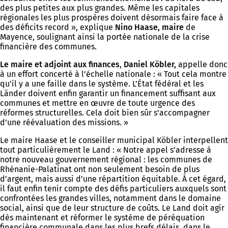
des plus petites aux plus grandes. Même les capitales
régionales les plus prospères doivent désormais faire face à
des déficits record », explique
Nino Haase, maire
de
Mayence, soulignant ainsi la portée nationale de la crise
financière des communes.
Le maire et adjoint aux finances
,
Daniel Köbler,
appelle donc
à un effort concerté à l’échelle nationale : « Tout cela montre
qu’il y a une faille dans le système. L’État fédéral et les
Länder doivent enfin garantir un financement suffisant aux
communes et mettre en œuvre de toute urgence des
réformes structurelles. Cela doit bien sûr s’accompagner
d’une réévaluation des missions. »
Le maire Haase et le conseiller municipal Köbler interpellent
tout particulièrement le Land : « Notre appel s’adresse à
notre nouveau gouvernement régional : les communes de
Rhénanie-Palatinat ont non seulement besoin de plus
d’argent, mais aussi d’une répartition équitable. À cet égard,
il faut enfin tenir compte des défis particuliers auxquels sont
confrontées les grandes villes, notamment dans le domaine
social, ainsi que de leur structure de coûts. Le Land doit agir
dès maintenant et réformer le système de péréquation
financière communale dans les plus brefs délais, dans le