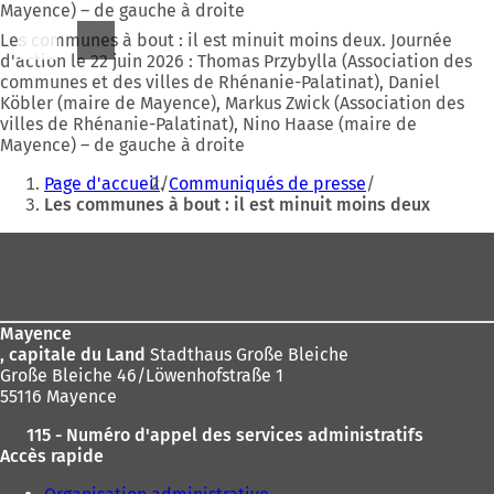
Mayence) – de gauche à droite
Les communes à bout : il est minuit moins deux. Journée
d'action le 22 juin 2026 : Thomas Przybylla (Association des
communes et des villes de Rhénanie-Palatinat), Daniel
Köbler (maire de Mayence), Markus Zwick (Association des
villes de Rhénanie-Palatinat), Nino Haase (maire de
Mayence) – de gauche à droite
Vous
Page d'accueil
Communiqués de presse
êtes
Les communes à bout : il est minuit moins deux
ici
Pied
:
de
page
Mayence
, capitale du Land
Stadthaus Große Bleiche
Große Bleiche 46/Löwenhofstraße 1
55116 Mayence
115 - Numéro d'appel des services administratifs
Accès rapide