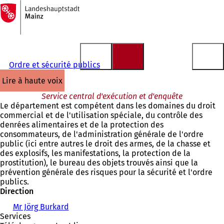
Vers
la
Accéder au contenu
page
d'accueil
Ordre et sécurité publics
lire à haute voix
Service central d'exécution et d'enquête
Le département est compétent dans les domaines du droit
commercial et de l'utilisation spéciale, du contrôle des
denrées alimentaires et de la protection des
consommateurs, de l'administration générale de l'ordre
public (ici entre autres le droit des armes, de la chasse et
des explosifs, les manifestations, la protection de la
prostitution), le bureau des objets trouvés ainsi que la
prévention générale des risques pour la sécurité et l'ordre
publics.
Direction
Mr Jörg Burkard
Services