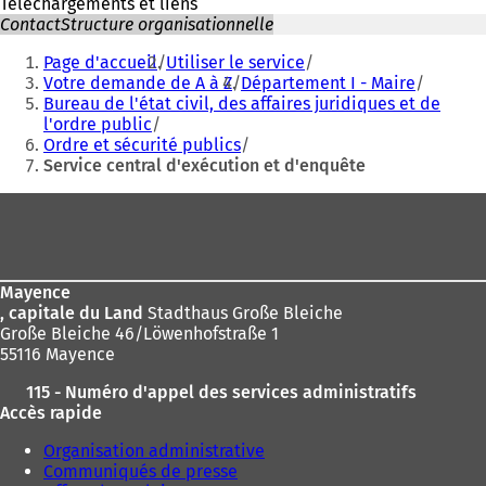
Téléchargements et liens
Contact
Structure organisationnelle
Vous
Page d'accueil
Utiliser le service
êtes
Votre demande de A à Z
Département I - Maire
Bureau de l'état civil, des affaires juridiques et de
ici
l'ordre public
:
Ordre et sécurité publics
Service central d'exécution et d'enquête
Pied
de
page
Mayence
, capitale du Land
Stadthaus Große Bleiche
Große Bleiche 46/Löwenhofstraße 1
55116 Mayence
115 - Numéro d'appel des services administratifs
Accès rapide
Organisation administrative
Communiqués de presse