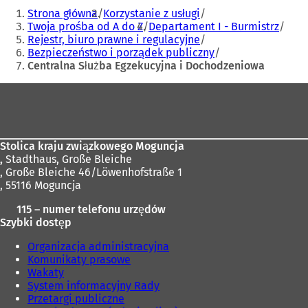
Jesteś
Strona główna
Korzystanie z usługi
tutaj:
Twoja prośba od A do Z
Departament I - Burmistrz
Rejestr, biuro prawne i regulacyjne
Bezpieczeństwo i porządek publiczny
Centralna Służba Egzekucyjna i Dochodzeniowa
Obszar
stóp
Stolica kraju związkowego Moguncja
,
Stadthaus, Große Bleiche
, Große Bleiche 46/Löwenhofstraße 1
, 55116 Moguncja
115 – numer telefonu urzędów
Szybki dostęp
Organizacja administracyjna
Komunikaty prasowe
Wakaty
System informacyjny Rady
Przetargi publiczne