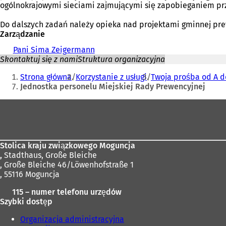
ogólnokrajowymi sieciami zajmującymi się zapobieganiem pr
Do dalszych zadań należy opieka nad projektami gminnej prewe
Zarządzanie
Pani Sima Zeigermann
Skontaktuj się z nami
Struktura organizacyjna
Jesteś
Strona główna
Korzystanie z usługi
Twoja prośba od A d
tutaj:
Jednostka personelu Miejskiej Rady Prewencyjnej
Obszar
stóp
Stolica kraju związkowego Moguncja
,
Stadthaus, Große Bleiche
, Große Bleiche 46/Löwenhofstraße 1
, 55116 Moguncja
115 – numer telefonu urzędów
Szybki dostęp
Organizacja administracyjna