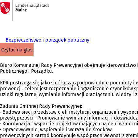
Do
strony
Przejdź do treści
głównej
Bezpieczeństwo i porządek publiczny
czytać na głos
Biuro Komunalnej Rady Prewencyjnej obejmuje kierownictwo 
Publicznego i Porządku.
KPR postrzega się jako sieć łączącą odpowiednie podmioty i
prewencji. Celem jest rozpoznanie i ograniczenie czynników 
Dzięki regularnej wymianie informacji oraz łączeniu wiedzy i 
Zadania Gminnej Rady Prewencyjnej:
· Budowa sieci przedstawicieli instytucji, organizacji i wyspe
przestępczości · Promowanie wymiany informacji i doświad
· Koordynacja i wsparcie projektów mających na celu wzmocni
· Opracowywanie, wspieranie i wdrażanie środków
prewencyjnych Zarząd koordynuje współpracę wewnątrz gremium