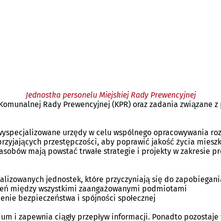
Jednostka personelu Miejskiej Rady Prewencyjnej
Komunalnej Rady Prewencyjnej (KPR) oraz zadania związane z
 wyspecjalizowane urzędy w celu wspólnego opracowywania roz
sprzyjających przestępczości, aby poprawić jakość życia mie
zasobów mają powstać trwałe strategie i projekty w zakresie p
cjalizowanych jednostek, które przyczyniają się do zapobiegani
czeń między wszystkimi zaangażowanymi podmiotami
enie bezpieczeństwa i spójności społecznej
 i zapewnia ciągły przepływ informacji. Ponadto pozostaje w