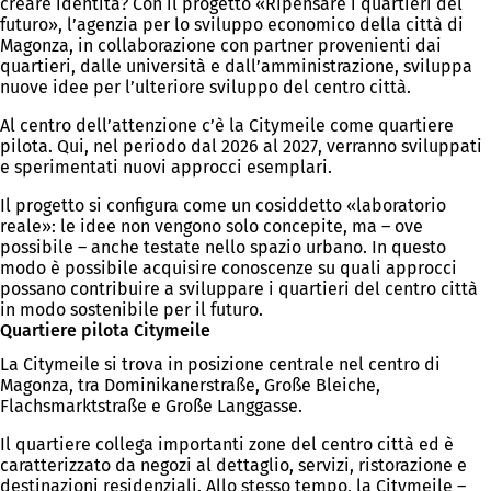
creare identità? Con il progetto «Ripensare i quartieri del
futuro», l’agenzia per lo sviluppo economico della città di
Magonza, in collaborazione con partner provenienti dai
quartieri, dalle università e dall’amministrazione, sviluppa
nuove idee per l’ulteriore sviluppo del centro città.
Al centro dell’attenzione c’è la Citymeile come quartiere
pilota. Qui, nel periodo dal 2026 al 2027, verranno sviluppati
e sperimentati nuovi approcci esemplari.
Il progetto si configura come un cosiddetto «laboratorio
reale»: le idee non vengono solo concepite, ma – ove
possibile – anche testate nello spazio urbano. In questo
modo è possibile acquisire conoscenze su quali approcci
possano contribuire a sviluppare i quartieri del centro città
in modo sostenibile per il futuro.
Quartiere pilota Citymeile
La Citymeile si trova in posizione centrale nel centro di
Magonza, tra Dominikanerstraße, Große Bleiche,
Flachsmarktstraße e Große Langgasse.
Il quartiere collega importanti zone del centro città ed è
caratterizzato da negozi al dettaglio, servizi, ristorazione e
destinazioni residenziali. Allo stesso tempo, la Citymeile –