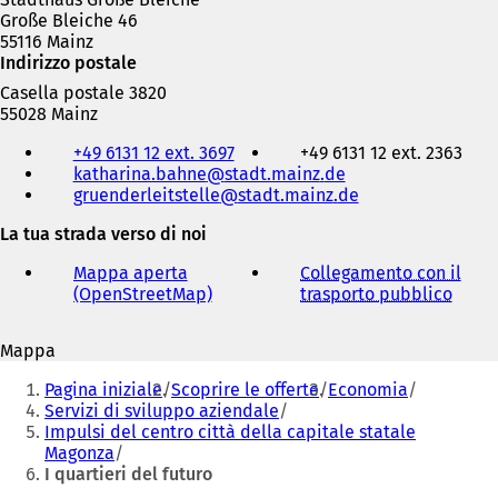
Große Bleiche 46
55116 Mainz
Indirizzo postale
Casella postale 3820
55028 Mainz
Telefono,
+49 6131 12 ext. 3697
+49 6131 12 ext. 2363
fax
katharina.bahne
stadt.mainz
de
e
gruenderleitstelle
stadt.mainz
de
indirizzo
e-
La tua strada verso di noi
mail
Mappa aperta
Collegamento con il
(OpenStreetMap)
(
trasporto pubblico
(
S
S
i
i
Mappa
a
a
Siete
p
p
Pagina iniziale
Scoprire le offerte
Economia
r
r
qui:
Servizi di sviluppo aziendale
e
e
Impulsi del centro città della capitale statale
i
i
Magonza
n
n
I quartieri del futuro
u
u