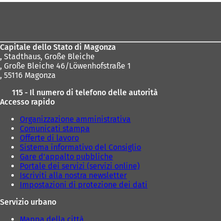
n
n
Area
a
a
dei
n
n
u
u
piedi
o
o
Capitale dello Stato di Magonza
v
v
,
Stadthaus, Große Bleiche
a
a
, Große Bleiche 46/Löwenhofstraße 1
s
s
, 55116 Magonza
c
c
h
h
115 - Il numero di telefono delle autorità
e
e
Accesso rapido
d
d
a
a
Organizzazione amministrativa
)
)
Comunicati stampa
Offerte di lavoro
Sistema informativo del Consiglio
Gare d'appalto pubbliche
Portale dei servizi (servizi online)
Iscriviti alla nostra newsletter
Impostazioni di protezione dei dati
Servizio urbano
Mappa della città