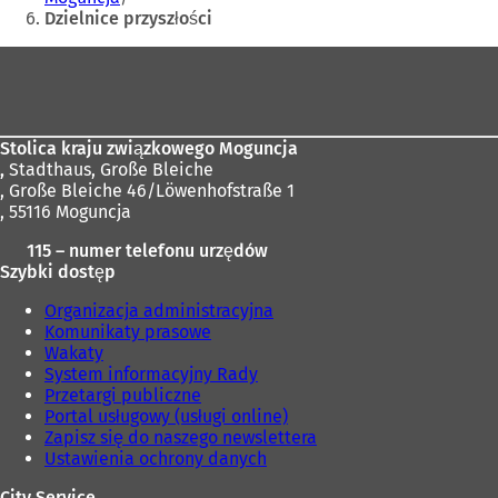
i
s
Dzielnice przyszłości
ę
i
w
ę
Obszar
n
w
stóp
o
n
w
o
e
w
Stolica kraju związkowego Moguncja
j
e
,
Stadthaus, Große Bleiche
k
j
, Große Bleiche 46/Löwenhofstraße 1
a
k
, 55116 Moguncja
r
a
c
r
115 – numer telefonu urzędów
i
c
Szybki dostęp
e
i
)
e
Organizacja administracyjna
)
Komunikaty prasowe
Wakaty
System informacyjny Rady
Przetargi publiczne
Portal usługowy (usługi online)
Zapisz się do naszego newslettera
Ustawienia ochrony danych
City Service