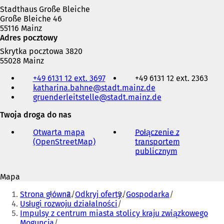
Stadthaus Große Bleiche
Große Bleiche 46
55116 Mainz
Adres pocztowy
Skrytka pocztowa 3820
55028 Mainz
Telefon,
+49 6131 12 ext. 3697
+49 6131 12 ext. 2363
faks
katharina.bahne
stadt.mainz
de
i
gruenderleitstelle
stadt.mainz
de
adres
e-
Twoja droga do nas
mail
Otwarta mapa
Połączenie z
(OpenStreetMap)
(
transportem
O
publicznym
(
t
O
w
t
Mapa
i
w
Jesteś
e
i
Strona główna
Odkryj oferty
Gospodarka
r
e
tutaj:
Usługi rozwoju działalności
a
r
Impulsy z centrum miasta stolicy kraju związkowego
s
a
Moguncja