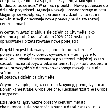
Co sprawia, że miejsca są tętniące życiem, atrakcyjne i
budujące tożsamość? W ramach projektu „Nowe podejście do
dzielnic przyszłości” Agencja Rozwoju Gospodarczego miasta
Moguncji we współpracy z partnerami z dzielnic, uczelni i
administracji opracowuje nowe pomysły na dalszy rozwój
centrum miasta.
W centrum uwagi znajduje się dzielnica Citymeile jako
dzielnica pilotażowa. W latach 2026–2027 zostaną tu
opracowane i przetestowane nowe podejścia.
Projekt ten jest tak zwanym „laboratorium w terenie”:
pomysły są nie tylko opracowywane, ale – tam, gdzie to
możliwe – również testowane w przestrzeni miejskiej. W ten
sposób można zdobyć wiedzę na temat tego, które podejścia
mogą przyczynić się do zrównoważonego rozwoju dzielnic
śródmiejskich.
Pilotażowa dzielnica Citymeile
Citymeile znajduje się w centrum Moguncji, pomiędzy ulicami
Dominikanerstraße, Große Bleiche, Flachsmarktstraße i Große
Langgasse.
Dzielnica ta łączy ważne obszary centrum miasta i
charakteryzuje się obecnością handlu detalicznego, usług,