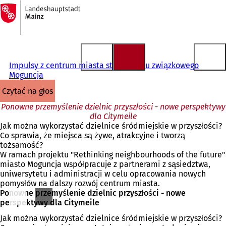
Do
strony
Przejdź do treści
głównej
Impulsy z centrum miasta stolicy kraju związkowego
Moguncja
czytać na głos
Ponowne przemyślenie dzielnic przyszłości - nowe perspektywy
dla Citymeile
Jak można wykorzystać dzielnice śródmiejskie w przyszłości?
Co sprawia, że miejsca są żywe, atrakcyjne i tworzą
tożsamość?
W ramach projektu "Rethinking neighbourhoods of the future"
miasto Moguncja współpracuje z partnerami z sąsiedztwa,
uniwersytetu i administracji w celu opracowania nowych
pomysłów na dalszy rozwój centrum miasta.
Ponowne przemyślenie dzielnic przyszłości - nowe
perspektywy dla Citymeile
Jak można wykorzystać dzielnice śródmiejskie w przyszłości?