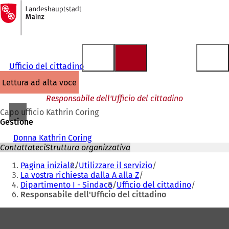
Alla
pagina
Vai al contenuto
iniziale
Ufficio del cittadino
lettura ad alta voce
Responsabile dell'Ufficio del cittadino
Capo ufficio Kathrin Coring
Gestione
Donna Kathrin Coring
Contattateci
Struttura organizzativa
Siete
Pagina iniziale
Utilizzare il servizio
qui:
La vostra richiesta dalla A alla Z
Dipartimento I - Sindaco
Ufficio del cittadino
Responsabile dell'Ufficio del cittadino
Area