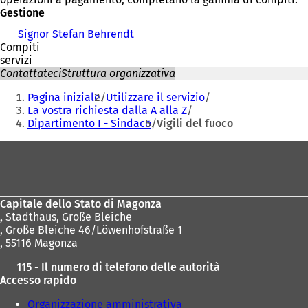
Gestione
Signor Stefan Behrendt
Compiti
servizi
Contattateci
Struttura organizzativa
Siete
Pagina iniziale
Utilizzare il servizio
qui:
La vostra richiesta dalla A alla Z
Dipartimento I - Sindaco
Vigili del fuoco
Area
dei
piedi
Capitale dello Stato di Magonza
,
Stadthaus, Große Bleiche
, Große Bleiche 46/Löwenhofstraße 1
, 55116 Magonza
115 - Il numero di telefono delle autorità
Accesso rapido
Organizzazione amministrativa