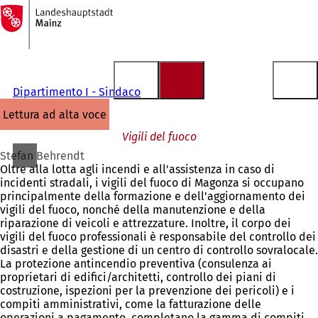
Alla
pagina
Vai al contenuto
iniziale
Dipartimento I - Sindaco
lettura ad alta voce
Vigili del fuoco
Stefan Behrendt
Oltre alla lotta agli incendi e all'assistenza in caso di
incidenti stradali, i vigili del fuoco di Magonza si occupano
principalmente della formazione e dell'aggiornamento dei
vigili del fuoco, nonché della manutenzione e della
riparazione di veicoli e attrezzature. Inoltre, il corpo dei
vigili del fuoco professionali è responsabile del controllo dei
disastri e della gestione di un centro di controllo sovralocale.
La protezione antincendio preventiva (consulenza ai
proprietari di edifici/architetti, controllo dei piani di
costruzione, ispezioni per la prevenzione dei pericoli) e i
compiti amministrativi, come la fatturazione delle
operazioni a pagamento, completano la gamma di compiti.