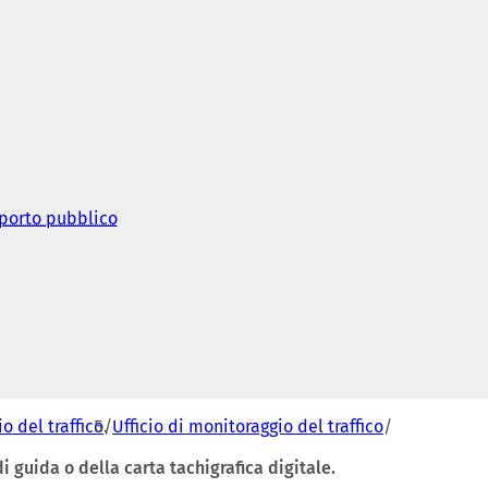
sporto pubblico
(
S
i
a
p
r
e
i
n
u
n
o del traffico
Ufficio di monitoraggio del traffico
a
n
 guida o della carta tachigrafica digitale.
u