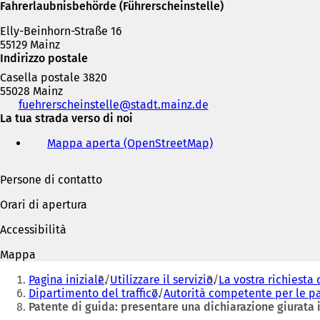
Fahrerlaubnisbehörde (Führerscheinstelle)
Elly-Beinhorn-Straße 16
55129 Mainz
Indirizzo postale
Casella postale 3820
55028 Mainz
Telefono,
fuehrerscheinstelle
stadt.mainz
de
fax
La tua strada verso di noi
e
Mappa aperta (OpenStreetMap)
(
indirizzo
S
e-
i
mail
Persone di contatto
a
p
Orari di apertura
r
e
Accessibilità
i
n
Mappa
u
Siete
n
Pagina iniziale
Utilizzare il servizio
La vostra richiesta 
qui:
a
Dipartimento del traffico
Autorità competente per le pat
n
Patente di guida: presentare una dichiarazione giurata 
u