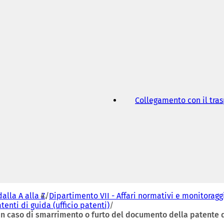
a
n
u
o
v
a
s
c
h
e
d
Collegamento con il tra
a
)
dalla A alla Z
Dipartimento VII - Affari normativi e monitoraggi
enti di guida (ufficio patenti)
in caso di smarrimento o furto del documento della patente di