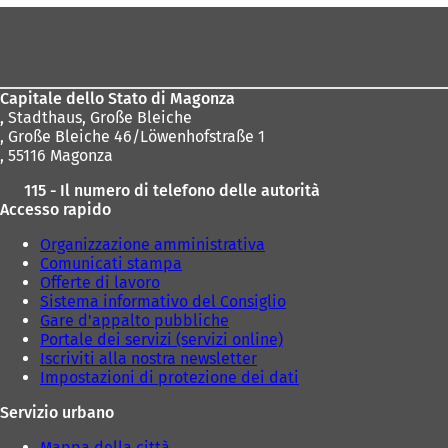
Area
o
v
dei
a
piedi
s
c
Capitale dello Stato di Magonza
h
,
Stadthaus, Große Bleiche
e
, Große Bleiche 46/Löwenhofstraße 1
d
, 55116 Magonza
a
)
115 - Il numero di telefono delle autorità
Accesso rapido
Organizzazione amministrativa
Comunicati stampa
Offerte di lavoro
Sistema informativo del Consiglio
Gare d'appalto pubbliche
Portale dei servizi (servizi online)
Iscriviti alla nostra newsletter
Impostazioni di protezione dei dati
Servizio urbano
Mappa della città