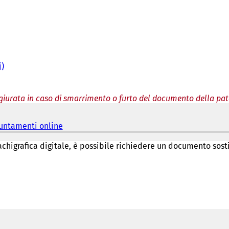
i)
giurata in caso di smarrimento o furto del documento della paten
puntamenti online
(
S
i
chigrafica digitale, è possibile richiedere un documento sostit
a
p
r
e
i
n
u
n