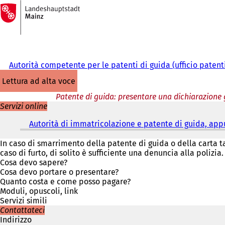
Alla
pagina
Vai al contenuto
iniziale
Autorità competente per le patenti di guida (ufficio patent
lettura ad alta voce
Patente di guida: presentare una dichiarazione 
Servizi online
Autorità di immatricolazione e patente di guida, ap
In caso di smarrimento della patente di guida o della carta ta
caso di furto, di solito è sufficiente una denuncia alla polizia.
Cosa devo sapere?
Cosa devo portare o presentare?
Quanto costa e come posso pagare?
Moduli, opuscoli, link
Servizi simili
Contattateci
Indirizzo