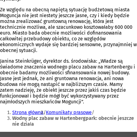
Ze względu na obecną napiętą sytuację budżetową miasta
Moguncja nie jest niestety jeszcze jasne, czy i kiedy będzie
można zrealizować gruntowną renowację, która jest
technicznie możliwa, ale szacunkowo kosztowałaby 600 000
euro. Miasto bada obecnie możliwości dofinansowania
całkowitej przebudowy obiektu, co ze względów
ekonomicznych wydaje się bardziej sensowne, przynajmniej w
obecnej sytuacji.
Janina Steinkrüger, dyrektor ds. środowiska: „Władze są
świadome znaczenia wodnego placu zabaw na Hartenbergu i
obecnie badamy możliwości sfinansowania nowej budowy.
Jasne jest jednak, że ani gruntowna renowacja, ani nowa
budowa nie mogą nastąpić w najbliższym czasie. Mamy
zatem nadzieję, że obiekt jeszcze przez jakiś czas będzie
funkcjonował i będzie mógł być wykorzystywany przez
najmłodszych mieszkańców Moguncji”.
Jesteś
Strona główna
Komunikaty prasowe
tutaj:
Wodny plac zabaw w Hartenbergpark: obecnie jeszcze
nie działa
Obszar