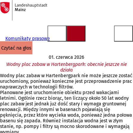
Do
strony
Przejdź do treści
głównej
Komunikaty prasowe
czytać na głos
01. czerwca 2026
Wodny plac zabaw w Hartenbergpark: obecnie jeszcze nie
działa
Wodny plac zabaw w Hartenbergpark nie może jeszcze zostać
uruchomiony, ponieważ konieczne jest przeprowadzenie prac
naprawczych w technologii filtrów.
Planowane jest uruchomienie obiektu przed wakacjami
letnimi. Ogólnie rzecz biorąc, ten liczący około 50 lat wodny
plac zabaw jest jednak już dość stary i wymaga gruntownej
renowacji. Między innymi w basenach pojawiają się
pęknięcia, przez które wycieka woda, ponieważ jedna połowa
basenu się zapada. Również instalacja wodna jest w złym
stanie, np. pompy i filtry są mocno skorodowane i wymagają
wymiany.