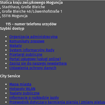
Stolica kraju związkowego Moguncja
,
Stadthaus, Große Bleiche
, Große Bleiche 46/Löwenhofstraße 1
, 55116 Moguncja
115 – numer telefonu urzędów
Szybki dostęp
Organizacja administracyjna
Komunikaty prasowe
Wakaty
System informacyjny Rady
Przetargi publiczne
Portal usługowy (usługi online)
Zapisz się do naszego newslettera
Ustawienia ochrony danych
City Service
Mapa miasta
Hotspoty WLAN
Toalety publiczne
Informacje o rozkładzie jazdy
Przewodnik dotyczący karmienia piersią i zmiany pielu