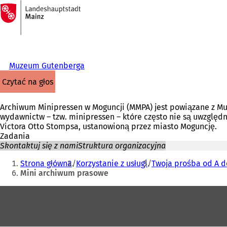
Do
strony
Przejdź do treści
głównej
Muzeum Gutenberga
czytać na głos
Archiwum Minipressen w Moguncji (MMPA) jest powiązane z Mu
wydawnictw – tzw. minipressen – które często nie są uwzględn
Victora Otto Stompsa, ustanowioną przez miasto Moguncję.
Zadania
Skontaktuj się z nami
Struktura organizacyjna
Jesteś
Strona główna
Korzystanie z usługi
Twoja prośba od A d
tutaj:
Mini archiwum prasowe
Obszar
stóp