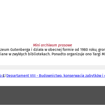
Mini archiwum prasowe
zeum Gutenberga i działa w obecnej formie od 1980 roku; gr
iane w zwykłych bibliotekach. Ponadto organizuje ono Targi M
o Z
Departament VIII - Budownictwo, konserwacja zabytków i 