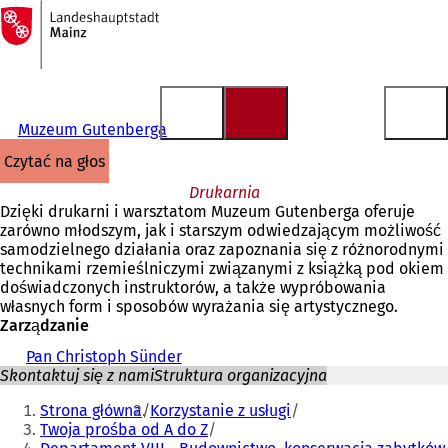
Do
strony
Przejdź do treści
głównej
Muzeum Gutenberga
czytać na głos
Drukarnia
Dzięki drukarni i warsztatom Muzeum Gutenberga oferuje
zarówno młodszym, jak i starszym odwiedzającym możliwość
samodzielnego działania oraz zapoznania się z różnorodnymi
technikami rzemieślniczymi związanymi z książką pod okiem
doświadczonych instruktorów, a także wypróbowania
własnych form i sposobów wyrażania się artystycznego.
Zarządzanie
Pan Christoph Sünder
Skontaktuj się z nami
Struktura organizacyjna
Jesteś
Strona główna
Korzystanie z usługi
tutaj:
Twoja prośba od A do Z