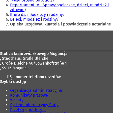
Twoja prośba od A do Z
Departament IV - Sprawy społeczne, dzieci, młodzież i
zdrowie
Biuro ds. młodzieży i rodziny
Dzieci, młodzież i rodziny
Opieka urzędowa, kuratela i poświadczenie notarialne
Obszar
stóp
Stolica kraju związkowego Moguncja
,
Stadthaus, Große Bleiche
, Große Bleiche 46/Löwenhofstraße 1
, 55116 Moguncja
115 – numer telefonu urzędów
Szybki dostęp
Organizacja administracyjna
Komunikaty prasowe
Wakaty
System informacyjny Rady
Przetargi publiczne