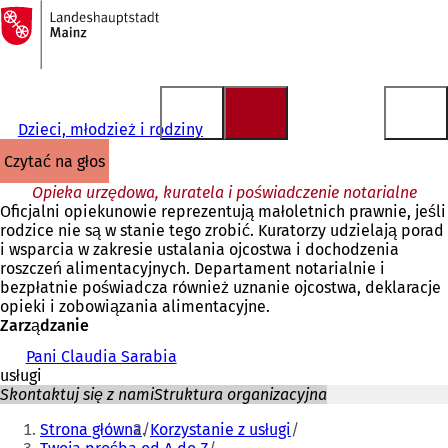
Do
strony
Przejdź do treści
głównej
Dzieci, młodzież i rodziny
czytać na głos
Opieka urzędowa, kuratela i poświadczenie notarialne
Oficjalni opiekunowie reprezentują małoletnich prawnie, jeśli
rodzice nie są w stanie tego zrobić. Kuratorzy udzielają porad
i wsparcia w zakresie ustalania ojcostwa i dochodzenia
roszczeń alimentacyjnych. Departament notarialnie i
bezpłatnie poświadcza również uznanie ojcostwa, deklaracje
opieki i zobowiązania alimentacyjne.
Zarządzanie
Pani Claudia Sarabia
usługi
Skontaktuj się z nami
Struktura organizacyjna
Jesteś
Strona główna
Korzystanie z usługi
tutaj: