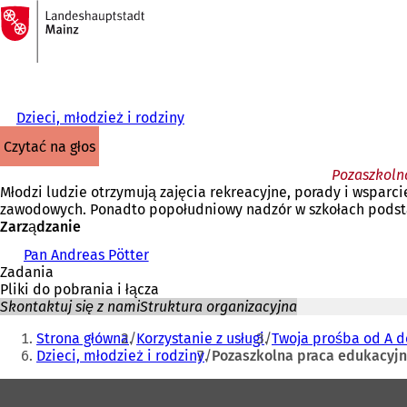
Do
strony
Przejdź do treści
głównej
Dzieci, młodzież i rodziny
czytać na głos
Pozaszkolna
Młodzi ludzie otrzymują zajęcia rekreacyjne, porady i wsparc
zawodowych. Ponadto popołudniowy nadzór w szkołach podsta
Zarządzanie
Pan Andreas Pötter
Zadania
Pliki do pobrania i łącza
Skontaktuj się z nami
Struktura organizacyjna
Jesteś
Strona główna
Korzystanie z usługi
Twoja prośba od A d
tutaj:
Dzieci, młodzież i rodziny
Pozaszkolna praca edukacyjna
Obszar