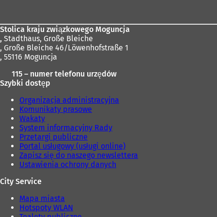
stóp
Stolica kraju związkowego Moguncja
,
Stadthaus, Große Bleiche
, Große Bleiche 46/Löwenhofstraße 1
, 55116 Moguncja
115 – numer telefonu urzędów
Szybki dostęp
Organizacja administracyjna
Komunikaty prasowe
Wakaty
System informacyjny Rady
Przetargi publiczne
Portal usługowy (usługi online)
Zapisz się do naszego newslettera
Ustawienia ochrony danych
City Service
Mapa miasta
Hotspoty WLAN
Toalety publiczne