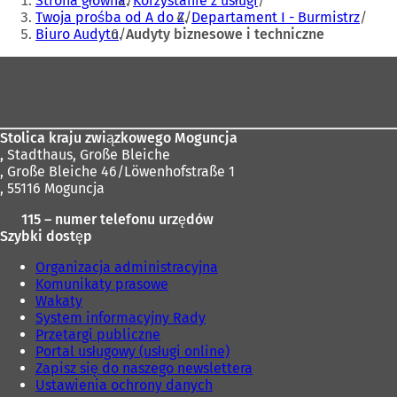
Strona główna
Korzystanie z usługi
tutaj:
Twoja prośba od A do Z
Departament I - Burmistrz
Biuro Audytu
Audyty biznesowe i techniczne
Obszar
stóp
Stolica kraju związkowego Moguncja
,
Stadthaus, Große Bleiche
, Große Bleiche 46/Löwenhofstraße 1
, 55116 Moguncja
115 – numer telefonu urzędów
Szybki dostęp
Organizacja administracyjna
Komunikaty prasowe
Wakaty
System informacyjny Rady
Przetargi publiczne
Portal usługowy (usługi online)
Zapisz się do naszego newslettera
Ustawienia ochrony danych