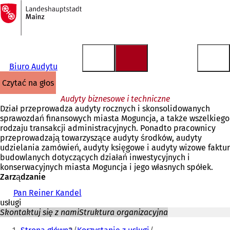
Do
strony
Przejdź do treści
głównej
Biuro Audytu
czytać na głos
Audyty biznesowe i techniczne
Dział przeprowadza audyty rocznych i skonsolidowanych
sprawozdań finansowych miasta Moguncja, a także wszelkiego
rodzaju transakcji administracyjnych. Ponadto pracownicy
przeprowadzają towarzyszące audyty środków, audyty
udzielania zamówień, audyty księgowe i audyty wizowe faktur
budowlanych dotyczących działań inwestycyjnych i
konserwacyjnych miasta Moguncja i jego własnych spółek.
Zarządzanie
Pan Reiner Kandel
usługi
Skontaktuj się z nami
Struktura organizacyjna
Jesteś