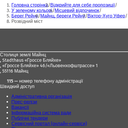
Ти
Головна сторінка
Відкрийте для себе пропозиції
тут:
У зеленому кольорі
Місцевий відпочинок
Берег Рейну
Майнц, береги Рейну
Віктор-Хуго Уфер
Розвідний міст
Зона
для
ніг
Столиця землі Майнц
,
Stadthaus «Гроссе Бляйхе»
, «Гроссе Бляйхе» 46/«Льовенхофштрассе» 1
, 55116 Майнц
115 — номер телефону адміністрації
Швидкий доступ
Адміністративна організація
Прес-релізи
Вакансії
Інформаційна система ради
Публічні тендери
Сервісний портал (онлайн-сервіси)