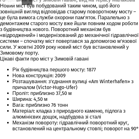
Новий міст був побудований таким чином, щоб його
зовнішній вигляд відповідав старому поворотному мосту –
це була вимога служби охорони пам'яток. Паралельно з
демонтажем старого мосту вже йшли повним ходом роботи
з будівництва нового. Поворотний механізм був
«відроджений» і модернізований до механічної гідравлічної
системи – спочатку міст повертався за допомогою м'язової
сили. У жовтні 2009 року новий міст був встановлений у
Зимовому порту.
Цікаві факти про міст у Зимовій гавані
Рік будівництва першого мосту: 1877
Нова конструкція: 2009
Розташування: з'єднання вулиці «Am Winterhafen» з
причалом (Victor-Hugo-Ufer)
Проліт: приблизно 37,50 м
Ширина: 4,50 м
Вага: приблизно 76 тонн
Матеріал: кладка з природного каменю, підлога з
алюмінієвих дощок, надбудова зі сталі
Механізм повороту: гідравлічний поворотний круг,
встановлений на центральному стовпі; поворот на 90°