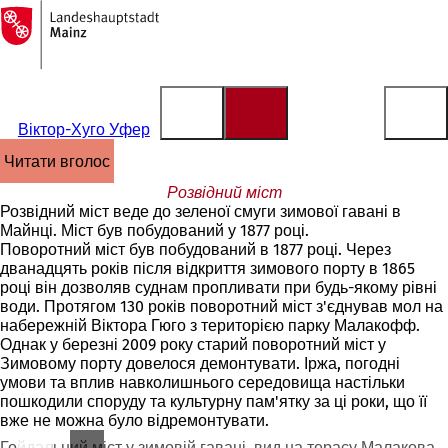
На
головну
Перейти до змісту
сторінку
Віктор-Хуго Уфер
читати вголос
Розвідний міст
Розвідний міст веде до зеленої смуги зимової гавані в
Майнці. Міст був побудований у 1877 році.
Поворотний міст був побудований в 1877 році. Через
дванадцять років після відкриття зимового порту в 1865
році він дозволяв суднам пропливати при будь-якому рівні
води. Протягом 130 років поворотний міст з'єднував мол на
набережній Віктора Гюго з територією парку Малакофф.
Однак у березні 2009 року старий поворотний міст у
Зимовому порту довелося демонтувати. Іржа, погодні
умови та вплив навколишнього середовища настільки
пошкодили споруду та культурну пам'ятку за ці роки, що її
вже не можна було відремонтувати.
Гойдальний міст у зимовій гавані, вид на терасу Малакова