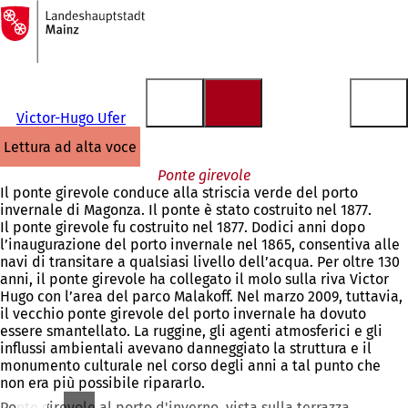
Alla
pagina
Vai al contenuto
iniziale
Victor-Hugo Ufer
lettura ad alta voce
Ponte girevole
Il ponte girevole conduce alla striscia verde del porto
invernale di Magonza. Il ponte è stato costruito nel 1877.
Il ponte girevole fu costruito nel 1877. Dodici anni dopo
l’inaugurazione del porto invernale nel 1865, consentiva alle
navi di transitare a qualsiasi livello dell’acqua. Per oltre 130
anni, il ponte girevole ha collegato il molo sulla riva Victor
Hugo con l’area del parco Malakoff. Nel marzo 2009, tuttavia,
il vecchio ponte girevole del porto invernale ha dovuto
essere smantellato. La ruggine, gli agenti atmosferici e gli
influssi ambientali avevano danneggiato la struttura e il
monumento culturale nel corso degli anni a tal punto che
non era più possibile ripararlo.
Ponte girevole al porto d'inverno, vista sulla terrazza