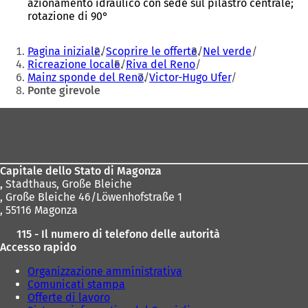
azionamento idraulico con sede sul pilastro centrale;
rotazione di 90°
Siete
Pagina iniziale
Scoprire le offerte
Nel verde
qui:
Ricreazione locale
Riva del Reno
Mainz sponde del Reno
Victor-Hugo Ufer
Ponte girevole
Area
dei
piedi
Capitale dello Stato di Magonza
,
Stadthaus, Große Bleiche
, Große Bleiche 46/Löwenhofstraße 1
, 55116 Magonza
115 - Il numero di telefono delle autorità
Accesso rapido
Organizzazione amministrativa
Comunicati stampa
Offerte di lavoro