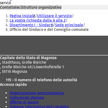
servizi
Contattateci
Struttura organizzativa
Siete
Pagina iniziale
Utilizzare il servizio
qui:
La vostra richiesta dalla A alla Z
Dipartimento I - Sindaco
Sede principale
Ufficio del Sindaco e del Consiglio comunale
Area
dei
piedi
Capitale dello Stato di Magonza
,
Stadthaus, Große Bleiche
, Große Bleiche 46/Löwenhofstraße 1
, 55116 Magonza
115 - Il numero di telefono delle autorità
Accesso rapido
Organizzazione amministrativa
Comunicati stampa
Offerte di lavoro
Sistema informativo del Consiglio