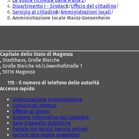
La vostra richiesta dalla A alla Z
Dipartimento I - Sindaco
Ufficio del cittadino
Servizio al cittadino
Amministrazioni locali
Amministrazione locale Mainz-Gonsenheim
Area
dei
piedi
Capitale dello Stato di Magonza
,
Stadthaus, Große Bleiche
, Große Bleiche 46/Löwenhofstraße 1
, 55116 Magonza
115 - Il numero di telefono delle autorità
Accesso rapido
Organizzazione amministrativa
Comunicati stampa
Offerte di lavoro
Sistema informativo del Consiglio
Gare d'appalto pubbliche
Portale dei servizi (servizi online)
Iscriviti alla nostra newsletter